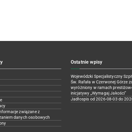
ty
Ostatnie wpisy
Wojewódzki Specjalistyczny Szpit
Św. Rafała w Czerwonej Górze z
wyróżniony w ramach prestiżow
inicjatywy „Wymagaj Jakości”
Jadłospis od 2026-08-03 do 202
e
acy
nformacje związane z
zaniem danych osobowych
ony