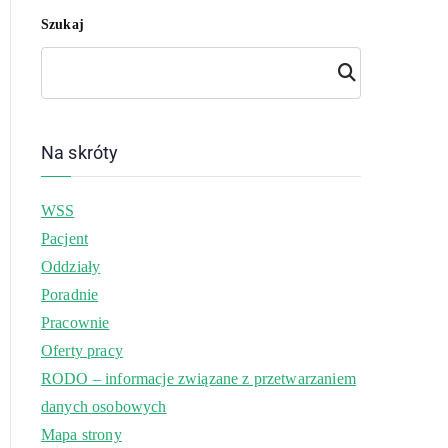
Szukaj
Szuk
aj
Na skróty
WSS
Pacjent
Oddziały
Poradnie
Pracownie
Oferty pracy
RODO – informacje związane z przetwarzaniem
danych osobowych
Mapa strony