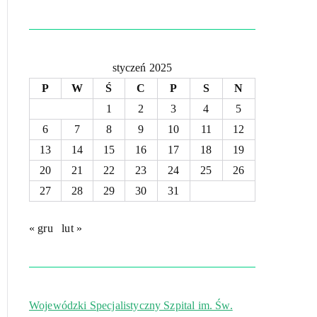
styczeń 2025
P
W
Ś
C
P
S
N
1
2
3
4
5
6
7
8
9
10
11
12
13
14
15
16
17
18
19
20
21
22
23
24
25
26
27
28
29
30
31
« gru
lut »
Wojewódzki Specjalistyczny Szpital im. Św.