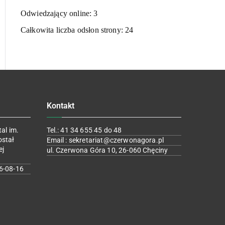
Odwiedzający online:
3
Całkowita liczba odsłon strony:
24
Kontakt
al im.
Tel.: 41 34 655 45 do 48
ostał
Email : sekretariat@czerwonagora.pl
ej
ul. Czerwona Góra 10, 26-060 Chęciny
6-08-16