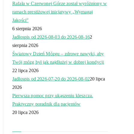
Rafała w Czerwonej Górze został wyróżniony w
ramach prestiżowej inicjatywy „Wymagaj
Jakości”
6 sierpnia 2026
Jadłospis od 2026-08-03 do 2026-08-16
2
sierpnia 2026
Światowy Dzień Mózgu – zdrowe nawyki, aby
Twój mózg był jak najdłużej w dobrej kondycji
22 lipca 2026
Jadłospis od 2026-07-20 do 2026-08-02
20 lipca
2026
Pierwsza pomoc przy ukąszeniu kleszcza.
Praktyczny poradnik dla pacjentów
20 lipca 2026