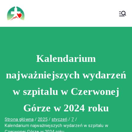
treści
Wojewódzki Szpital Specjalistyczny im. Św.
Wojewódzki Szpital Specjalistyczny im.
Rafała w Czerwonej Górze
Św. Rafała w Czerwonej Górze
Kalendarium
najważniejszych wydarzeń
w szpitalu w Czerwonej
Górze w 2024 roku
Strona główna
2025
styczeń
7
Kalendarium najważniejszych wydarzeń w szpitalu w
Czerwonej Górze w 2024 roku