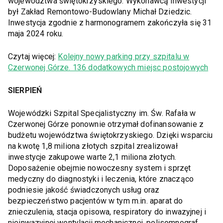
województwa świętokrzyskiego. Wykonawcą inwestycji
był Zakład Remontowo-Budowlany Michał Dziedzic.
Inwestycja zgodnie z harmonogramem zakończyła się 31
maja 2024 roku.
Czytaj więcej:
Kolejny nowy parking przy szpitalu w
Czerwonej Górze. 136 dodatkowych miejsc postojowych
SIERPIEŃ
Wojewódzki Szpital Specjalistyczny im. Św. Rafała w
Czerwonej Górze ponownie otrzymał dofinansowanie z
budżetu województwa świętokrzyskiego. Dzięki wsparciu
na kwotę 1,8 miliona złotych szpital zrealizował
inwestycje zakupowe warte 2,1 miliona złotych.
Doposażenie obejmie nowoczesny system i sprzęt
medyczny do diagnostyki i leczenia, które znacząco
podniesie jakość świadczonych usług oraz
bezpieczeństwo pacjentów w tym m.in. aparat do
znieczulenia, stacja opisowa, respiratory do inwazyjnej i
nieinwazyjnej wentylacji mechanicznej, polisomnograf,