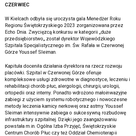
CZERWIEC
W Kielcach odbyła się uroczysta gala Menedżer Roku
Regionu Świętokrzyskiego 2023 zorganizowana przez
Echo Dnia. Zwycięzcą konkursu w kategorii „duże
przedsiębiorstwo„ został dyrektor Wojewódzkiego
Szpitala Specjalistycznego im. Św. Rafała w Czerwonej
Górze Youssef Sleiman.
Kapituła doceniła działania dyrektora na rzecz rozwoju
placówki. Szpital w Czerwonej Górze oferuje
kompleksowe usługi zdrowotne w diagnostyce, leczeniu i
rehabilitacji chorób płuc, alergologii, chirurgii, urologii,
ortopedii oraz interny. Ponadto wdrożono małoinwazyjne
zabiegi z użyciem systemu robotycznego i nowoczesne
metody leczenia kamicy nerkowej oraz astmy. Youssef
Sleiman intensywnie zabiega o sukcesywną rozbudowę
infrastruktury szpitalnej. Dzięki jego zaangażowaniu
powstała m.in. Ogólna Izba Przyjęć, Świętokrzyskie
Centrum Chorób Płuc czy też Oddział Chemioterapii