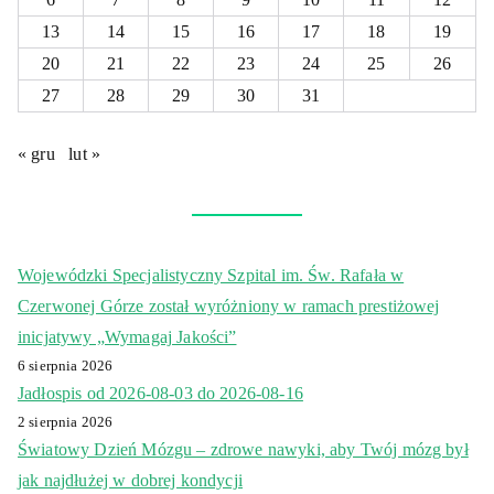
13
14
15
16
17
18
19
20
21
22
23
24
25
26
27
28
29
30
31
« gru
lut »
Wojewódzki Specjalistyczny Szpital im. Św. Rafała w
Czerwonej Górze został wyróżniony w ramach prestiżowej
inicjatywy „Wymagaj Jakości”
6 sierpnia 2026
Jadłospis od 2026-08-03 do 2026-08-16
2 sierpnia 2026
Światowy Dzień Mózgu – zdrowe nawyki, aby Twój mózg był
jak najdłużej w dobrej kondycji