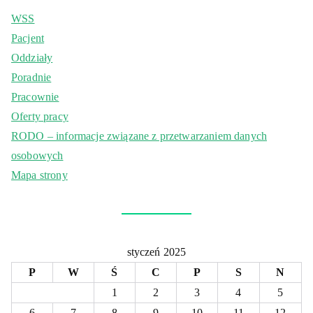
WSS
Pacjent
Oddziały
Poradnie
Pracownie
Oferty pracy
RODO – informacje związane z przetwarzaniem danych
osobowych
Mapa strony
styczeń 2025
P
W
Ś
C
P
S
N
1
2
3
4
5
6
7
8
9
10
11
12