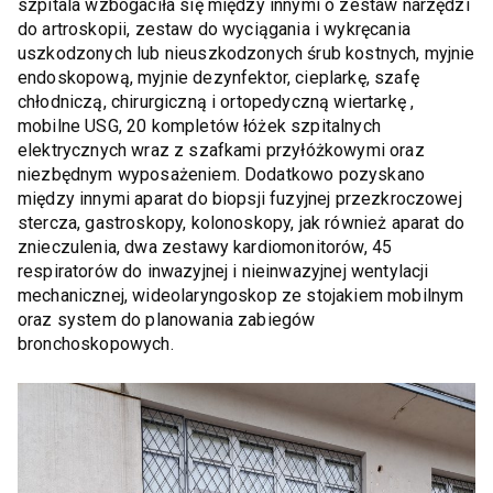
szpitala wzbogaciła się między innymi o zestaw narzędzi
do artroskopii, zestaw do wyciągania i wykręcania
uszkodzonych lub nieuszkodzonych śrub kostnych, myjnie
endoskopową, myjnie dezynfektor, cieplarkę, szafę
chłodniczą, chirurgiczną i ortopedyczną wiertarkę ,
mobilne USG, 20 kompletów łóżek szpitalnych
elektrycznych wraz z szafkami przyłóżkowymi oraz
niezbędnym wyposażeniem. Dodatkowo pozyskano
między innymi aparat do biopsji fuzyjnej przezkroczowej
stercza, gastroskopy, kolonoskopy, jak również aparat do
znieczulenia, dwa zestawy kardiomonitorów, 45
respiratorów do inwazyjnej i nieinwazyjnej wentylacji
mechanicznej, wideolaryngoskop ze stojakiem mobilnym
oraz system do planowania zabiegów
bronchoskopowych.