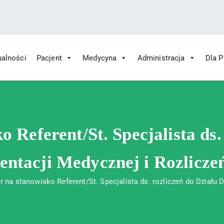
ualności
Pacjent
Medycyna
Administracja
Dla 
 Św. Rafała w Czerwonej Górze
ny im. Św. Rafała w Czerwonej Górze
 Referent/St. Specjalista ds.
ntacji Medycznej i Rozlicze
 na stanowisko Referent/St. Specjalista ds. rozliczeń do Działu