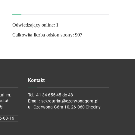
Odwiedzający online:
1
Całkowita liczba odsłon strony:
907
Kontakt
al im.
Tel.: 41 34 655 45 do 48
ostał
Email : sekretariat@czerwonagora.pl
ej
ul. Czerwona Góra 10, 26-060 Chęciny
6-08-16