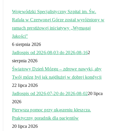
Wojewódzki Specjalistyczny Szpital im. Św.
Rafała w Czerwonej Górze został wyróżniony w
ramach prestiżowej inicjatywy „Wymagaj
Jakości”
6 sierpnia 2026
Jadłospis od 2026-08-03 do 2026-08-16
2
sierpnia 2026
Światowy Dzień Mózgu – zdrowe nawyki, aby
Twój mózg był jak najdłużej w dobrej kondycji
22 lipca 2026
Jadłospis od 2026-07-20 do 2026-08-02
20 lipca
2026
Pierwsza pomoc przy ukąszeniu kleszcza.
Praktyczny poradnik dla pacjentów
20 lipca 2026