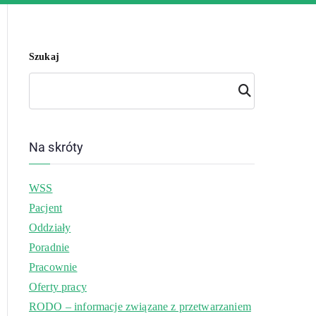
Szukaj
Szuk
aj
Na skróty
WSS
Pacjent
Oddziały
Poradnie
Pracownie
Oferty pracy
RODO – informacje związane z przetwarzaniem