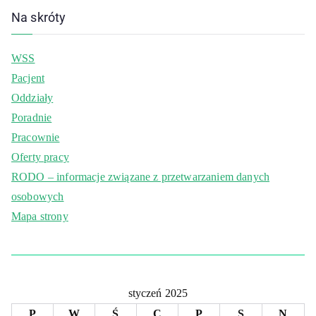
Na skróty
WSS
Pacjent
Oddziały
Poradnie
Pracownie
Oferty pracy
RODO – informacje związane z przetwarzaniem danych
osobowych
Mapa strony
styczeń 2025
P
W
Ś
C
P
S
N