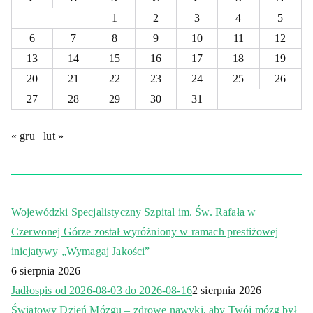
1
2
3
4
5
6
7
8
9
10
11
12
13
14
15
16
17
18
19
20
21
22
23
24
25
26
27
28
29
30
31
« gru
lut »
Wojewódzki Specjalistyczny Szpital im. Św. Rafała w
Czerwonej Górze został wyróżniony w ramach prestiżowej
inicjatywy „Wymagaj Jakości”
6 sierpnia 2026
Jadłospis od 2026-08-03 do 2026-08-16
2 sierpnia 2026
Światowy Dzień Mózgu – zdrowe nawyki, aby Twój mózg był