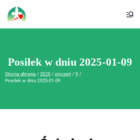
treści
Wojewódzki Szpital Specjalistyczny im. Św.
Wojewódzki Szpital Specjalistyczny im.
Rafała w Czerwonej Górze
Św. Rafała w Czerwonej Górze
Posiłek w dniu 2025-01-09
Strona główna
2025
styczeń
9
Posiłek w dniu 2025-01-09