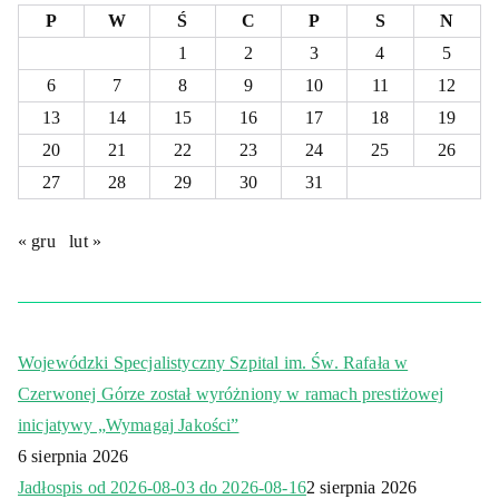
P
W
Ś
C
P
S
N
1
2
3
4
5
6
7
8
9
10
11
12
13
14
15
16
17
18
19
20
21
22
23
24
25
26
27
28
29
30
31
« gru
lut »
Wojewódzki Specjalistyczny Szpital im. Św. Rafała w
Czerwonej Górze został wyróżniony w ramach prestiżowej
inicjatywy „Wymagaj Jakości”
6 sierpnia 2026
Jadłospis od 2026-08-03 do 2026-08-16
2 sierpnia 2026