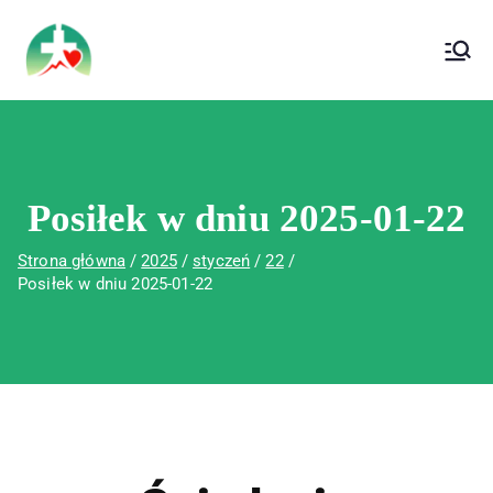
treści
Wojewódzki Szpital Specjalistyczny im. Św.
Wojewódzki Szpital Specjalistyczny im.
Rafała w Czerwonej Górze
Św. Rafała w Czerwonej Górze
Posiłek w dniu 2025-01-22
Strona główna
2025
styczeń
22
Posiłek w dniu 2025-01-22