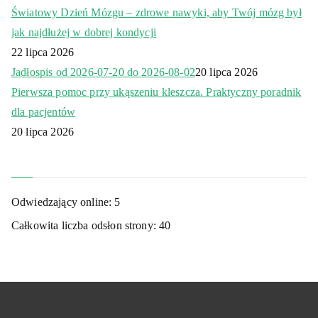
Światowy Dzień Mózgu – zdrowe nawyki, aby Twój mózg był
jak najdłużej w dobrej kondycji
22 lipca 2026
Jadłospis od 2026-07-20 do 2026-08-02
20 lipca 2026
Pierwsza pomoc przy ukąszeniu kleszcza. Praktyczny poradnik
dla pacjentów
20 lipca 2026
Odwiedzający online:
5
Całkowita liczba odsłon strony:
40