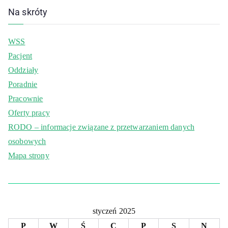
Na skróty
WSS
Pacjent
Oddziały
Poradnie
Pracownie
Oferty pracy
RODO – informacje związane z przetwarzaniem danych
osobowych
Mapa strony
styczeń 2025
P
W
Ś
C
P
S
N