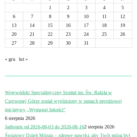
1
2
3
4
5
6
7
8
9
10
11
12
13
14
15
16
17
18
19
20
21
22
23
24
25
26
27
28
29
30
31
« gru
lut »
Wojewódzki Specjalistyczny Szpital im. Św. Rafała w
Czerwonej Górze został wyróżniony w ramach prestiżowej
inicjatywy „Wymagaj Jakości”
6 sierpnia 2026
Jadłospis od 2026-08-03 do 2026-08-16
2 sierpnia 2026
Światowy Dzień Mózgu – zdrowe nawyki, aby Twój mózg był