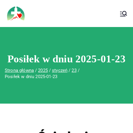
treści
Wojewódzki Szpital Specjalistyczny im. Św.
Wojewódzki Szpital Specjalistyczny im.
Rafała w Czerwonej Górze
Św. Rafała w Czerwonej Górze
Posiłek w dniu 2025-01-23
Strona główna
2025
styczeń
23
Posiłek w dniu 2025-01-23