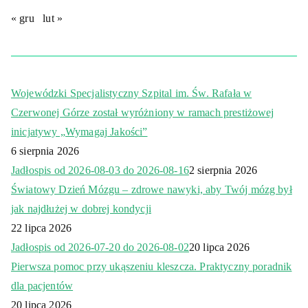
« gru
lut »
Wojewódzki Specjalistyczny Szpital im. Św. Rafała w
Czerwonej Górze został wyróżniony w ramach prestiżowej
inicjatywy „Wymagaj Jakości”
6 sierpnia 2026
Jadłospis od 2026-08-03 do 2026-08-16
2 sierpnia 2026
Światowy Dzień Mózgu – zdrowe nawyki, aby Twój mózg był
jak najdłużej w dobrej kondycji
22 lipca 2026
Jadłospis od 2026-07-20 do 2026-08-02
20 lipca 2026
Pierwsza pomoc przy ukąszeniu kleszcza. Praktyczny poradnik
dla pacjentów
20 lipca 2026