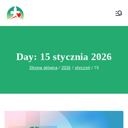
treści
Wojewódzki Szpital Specjalistyczny im. Św.
Wojewódzki Szpital Specjalistyczny im.
Rafała w Czerwonej Górze
Św. Rafała w Czerwonej Górze
Day:
15 stycznia 2026
Strona główna
2026
styczeń
15