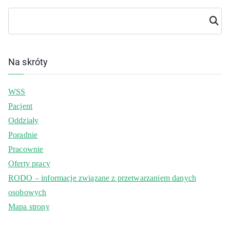
Szuka
j
Na skróty
WSS
Pacjent
Oddziały
Poradnie
Pracownie
Oferty pracy
RODO – informacje związane z przetwarzaniem danych
osobowych
Mapa strony