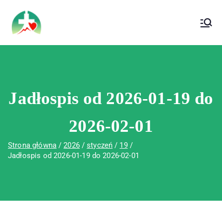
treści
Wojewódzki Szpital Specjalistyczny im. Św.
Wojewódzki Szpital Specjalistyczny im.
Rafała w Czerwonej Górze
Św. Rafała w Czerwonej Górze
Jadłospis od 2026-01-19 do
2026-02-01
Strona główna
2026
styczeń
19
Jadłospis od 2026-01-19 do 2026-02-01