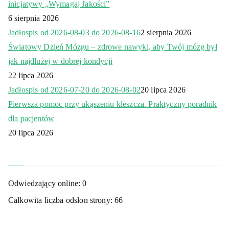
inicjatywy „Wymagaj Jakości”
6 sierpnia 2026
Jadłospis od 2026-08-03 do 2026-08-16
2 sierpnia 2026
Światowy Dzień Mózgu – zdrowe nawyki, aby Twój mózg był
jak najdłużej w dobrej kondycji
22 lipca 2026
Jadłospis od 2026-07-20 do 2026-08-02
20 lipca 2026
Pierwsza pomoc przy ukąszeniu kleszcza. Praktyczny poradnik
dla pacjentów
20 lipca 2026
Odwiedzający online:
0
Całkowita liczba odsłon strony:
66