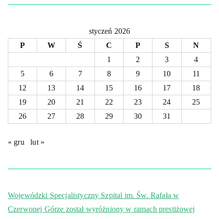
styczeń 2026
P
W
Ś
C
P
S
N
1
2
3
4
5
6
7
8
9
10
11
12
13
14
15
16
17
18
19
20
21
22
23
24
25
26
27
28
29
30
31
« gru
lut »
Wojewódzki Specjalistyczny Szpital im. Św. Rafała w
Czerwonej Górze został wyróżniony w ramach prestiżowej