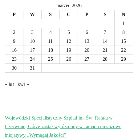
marzec 2026
P
W
Ś
C
P
S
N
1
2
3
4
5
6
7
8
9
10
11
12
13
14
15
16
17
18
19
20
21
22
23
24
25
26
27
28
29
30
31
« lut
kwi »
Wojewódzki Specjalistyczny Szpital im. Św. Rafała w
Czerwonej Górze został wyróżniony w ramach prestiżowej
inicjatywy „Wymagaj Jakości”