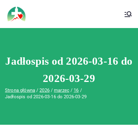
treści
Wojewódzki Szpital Specjalistyczny im. Św.
Wojewódzki Szpital Specjalistyczny im.
Rafała w Czerwonej Górze
Św. Rafała w Czerwonej Górze
Jadłospis od 2026-03-16 do
2026-03-29
Strona główna
2026
marzec
16
Jadłospis od 2026-03-16 do 2026-03-29