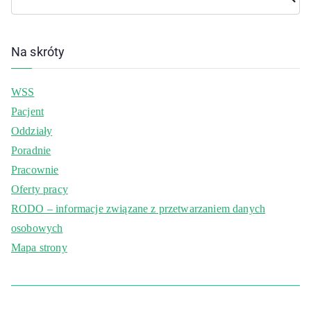
j
Na skróty
WSS
Pacjent
Oddziały
Poradnie
Pracownie
Oferty pracy
RODO – informacje związane z przetwarzaniem danych
osobowych
Mapa strony