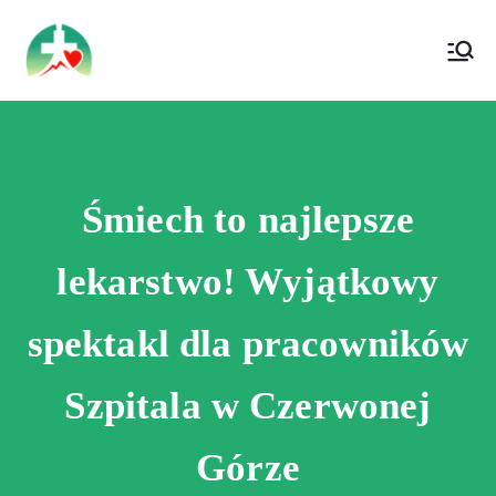
treści
Wojewódzki Szpital Specjalistyczny im. Św.
Wojewódzki Szpital Specjalistyczny im.
Rafała w Czerwonej Górze
Św. Rafała w Czerwonej Górze
Śmiech to najlepsze
lekarstwo! Wyjątkowy
spektakl dla pracowników
Szpitala w Czerwonej
Górze