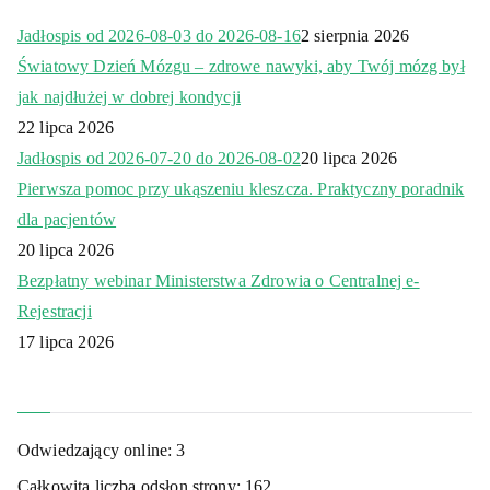
Jadłospis od 2026-08-03 do 2026-08-16
2 sierpnia 2026
Światowy Dzień Mózgu – zdrowe nawyki, aby Twój mózg był
jak najdłużej w dobrej kondycji
22 lipca 2026
Jadłospis od 2026-07-20 do 2026-08-02
20 lipca 2026
Pierwsza pomoc przy ukąszeniu kleszcza. Praktyczny poradnik
dla pacjentów
20 lipca 2026
Bezpłatny webinar Ministerstwa Zdrowia o Centralnej e-
Rejestracji
17 lipca 2026
Odwiedzający online:
3
Całkowita liczba odsłon strony:
162