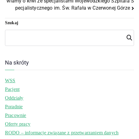
wiamy o krwi ze specjalistami Wojewódzkiego Szpitala S
pecjalistycznego im. Św. Rafała w Czerwonej Górze
Szukaj
Szuka
j
Na skróty
WSS
Pacjent
Oddziały
Poradnie
Pracownie
Oferty pracy
RODO – informacje związane z przetwarzaniem danych