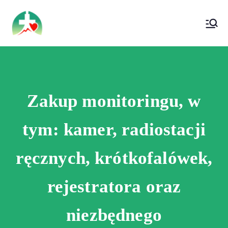
treści
Wojewódzki Szpital Specjalistyczny im. Św.
Wojewódzki Szpital Specjalistyczny im.
Rafała w Czerwonej Górze
Św. Rafała w Czerwonej Górze
Zakup monitoringu, w
tym: kamer, radiostacji
ręcznych, krótkofalówek,
rejestratora oraz
niezbędnego