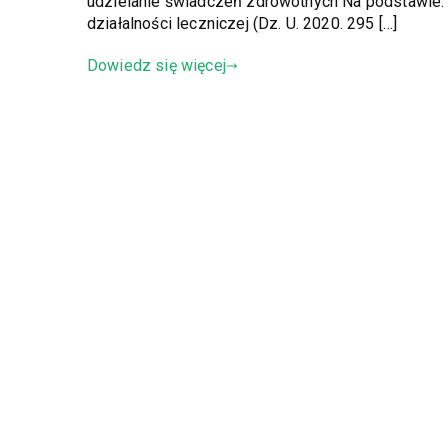
udzielanie świadczeń zdrowotnych Na podstawie: art
działalności leczniczej (Dz. U. 2020. 295 […]
Dowiedz się więcej