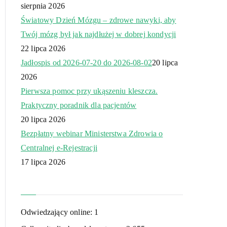
sierpnia 2026
Światowy Dzień Mózgu – zdrowe nawyki, aby
Twój mózg był jak najdłużej w dobrej kondycji
22 lipca 2026
Jadłospis od 2026-07-20 do 2026-08-02
20 lipca
2026
Pierwsza pomoc przy ukąszeniu kleszcza.
Praktyczny poradnik dla pacjentów
20 lipca 2026
Bezpłatny webinar Ministerstwa Zdrowia o
Centralnej e-Rejestracji
17 lipca 2026
Odwiedzający online:
1