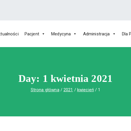
tualności
Pacjent
Medycyna
Administracja
Dla 
 Św. Rafała w Czerwonej Górze
ny im. Św. Rafała w Czerwonej Górze
Day:
1 kwietnia 2021
Strona główna
2021
kwiecień
1