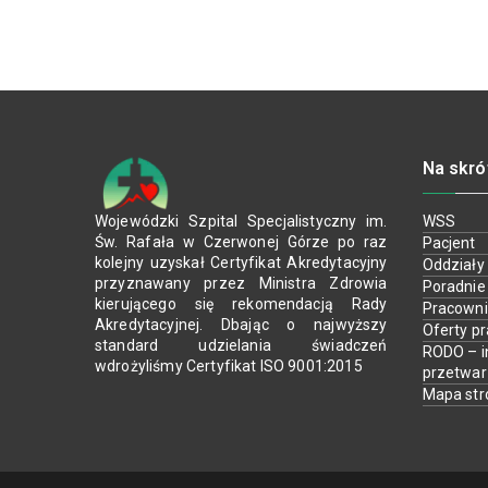
Na skró
Wojewódzki Szpital Specjalistyczny im.
WSS
Św. Rafała w Czerwonej Górze po raz
Pacjent
kolejny uzyskał Certyfikat Akredytacyjny
Oddziały
przyznawany przez Ministra Zdrowia
Poradnie
kierującego się rekomendacją Rady
Pracown
Akredytacyjnej. Dbając o najwyższy
Oferty p
standard udzielania świadczeń
RODO – i
wdrożyliśmy Certyfikat ISO 9001:2015
przetwa
Mapa str