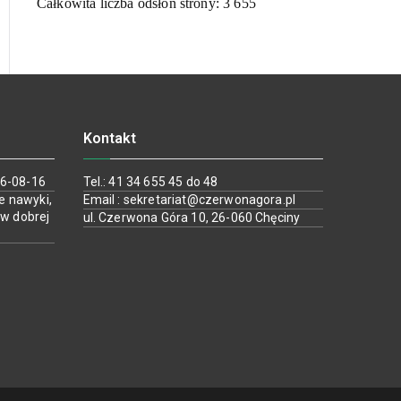
Całkowita liczba odsłon strony:
3 655
Kontakt
26-08-16
Tel.: 41 34 655 45 do 48
e nawyki,
Email : sekretariat@czerwonagora.pl
 w dobrej
ul. Czerwona Góra 10, 26-060 Chęciny