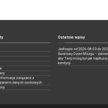
ty
Ostatnie wpisy
Jadłospis od 2026-08-03 do 20
Światowy Dzień Mózgu – zdrow
aby Twój mózg był jak najdłużej
kondycji
ie
racy
nformacje związane z
rzaniem danych osobowych
ony