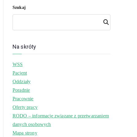
Szukaj
Szuk
aj
Na skróty
WSS
Pacjent
Oddziały
Poradnie
Pracownie
Oferty pracy
RODO – informacje związane z przetwarzaniem
danych osobowych
Mapa strony