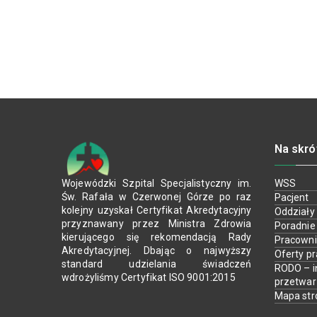
Na skró
Wojewódzki Szpital Specjalistyczny im.
WSS
Św. Rafała w Czerwonej Górze po raz
Pacjent
kolejny uzyskał Certyfikat Akredytacyjny
Oddziały
przyznawany przez Ministra Zdrowia
Poradnie
kierującego się rekomendacją Rady
Pracown
Akredytacyjnej. Dbając o najwyższy
Oferty p
standard udzielania świadczeń
RODO – i
wdrożyliśmy Certyfikat ISO 9001:2015
przetwa
Mapa str