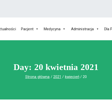
tualności
Pacjent
Medycyna
Administracja
Dla 
 Św. Rafała w Czerwonej Górze
ny im. Św. Rafała w Czerwonej Górze
Day:
20 kwietnia 2021
Strona główna
2021
kwiecień
20