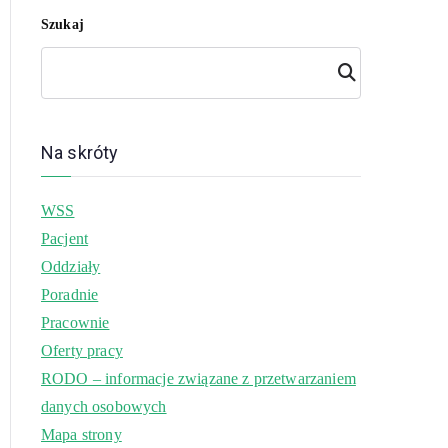
Szukaj
Szuk
aj
Na skróty
WSS
Pacjent
Oddziały
Poradnie
Pracownie
Oferty pracy
RODO – informacje związane z przetwarzaniem
danych osobowych
Mapa strony