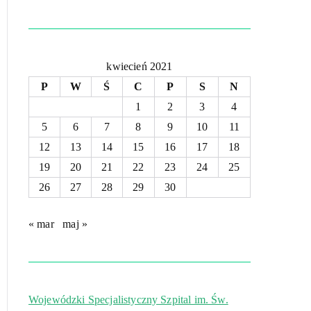
kwiecień 2021
P
W
Ś
C
P
S
N
1
2
3
4
5
6
7
8
9
10
11
12
13
14
15
16
17
18
19
20
21
22
23
24
25
26
27
28
29
30
« mar
maj »
Wojewódzki Specjalistyczny Szpital im. Św.