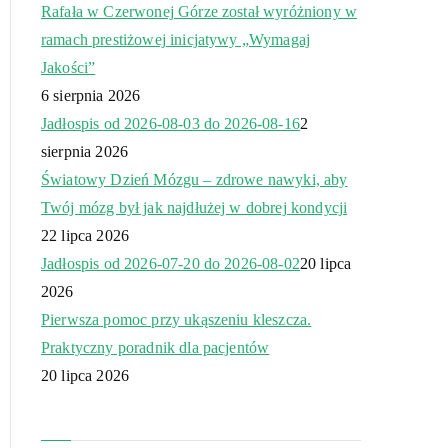
Rafała w Czerwonej Górze został wyróżniony w
ramach prestiżowej inicjatywy „Wymagaj
Jakości”
6 sierpnia 2026
Jadłospis od 2026-08-03 do 2026-08-16
2
sierpnia 2026
Światowy Dzień Mózgu – zdrowe nawyki, aby
Twój mózg był jak najdłużej w dobrej kondycji
22 lipca 2026
Jadłospis od 2026-07-20 do 2026-08-02
20 lipca
2026
Pierwsza pomoc przy ukąszeniu kleszcza.
Praktyczny poradnik dla pacjentów
20 lipca 2026