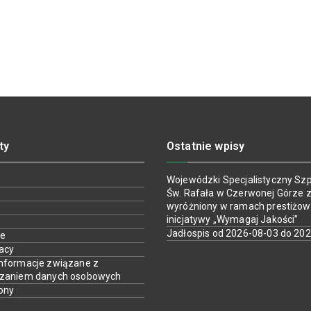
ty
Ostatnie wpisy
Wojewódzki Specjalistyczny Szpi
Św. Rafała w Czerwonej Górze z
wyróżniony w ramach prestiżow
inicjatywy „Wymagaj Jakości”
Jadłospis od 2026-08-03 do 20
ie
racy
nformacje związane z
rzaniem danych osobowych
ony