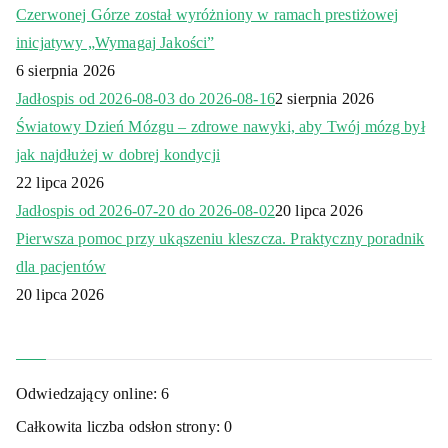
Czerwonej Górze został wyróżniony w ramach prestiżowej
inicjatywy „Wymagaj Jakości”
6 sierpnia 2026
Jadłospis od 2026-08-03 do 2026-08-16
2 sierpnia 2026
Światowy Dzień Mózgu – zdrowe nawyki, aby Twój mózg był
jak najdłużej w dobrej kondycji
22 lipca 2026
Jadłospis od 2026-07-20 do 2026-08-02
20 lipca 2026
Pierwsza pomoc przy ukąszeniu kleszcza. Praktyczny poradnik
dla pacjentów
20 lipca 2026
Odwiedzający online:
6
Całkowita liczba odsłon strony:
0