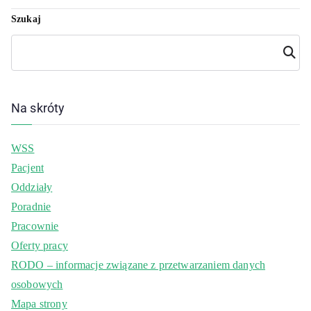
Szukaj
Szuka
j
Na skróty
WSS
Pacjent
Oddziały
Poradnie
Pracownie
Oferty pracy
RODO – informacje związane z przetwarzaniem danych
osobowych
Mapa strony