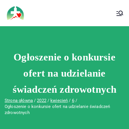
treści
Wojewódzki Szpital Specjalistyczny im. Św.
Wojewódzki Szpital Specjalistyczny im.
Rafała w Czerwonej Górze
Św. Rafała w Czerwonej Górze
Ogłoszenie o konkursie
ofert na udzielanie
świadczeń zdrowotnych
Strona główna
2022
kwiecień
6
Ogłoszenie o konkursie ofert na udzielanie świadczeń
zdrowotnych