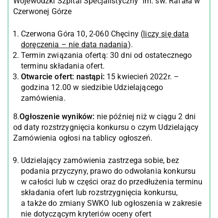
Wojewódzki Szpital Specjalistyczny im. św. Rafała w
Czerwonej Górze
Czerwona Góra 10, 2-060 Chęciny (
liczy się data
doręczenia – nie data nadania
).
Termin związania ofertą: 30 dni od ostatecznego
terminu składania ofert.
Otwarcie ofert: nastąpi:
15 kwiecień 2022r. –
godzina 12.00 w siedzibie Udzielającego
zamówienia.
8.
Ogłoszenie wyników:
nie później niż w ciągu 2 dni
od daty rozstrzygnięcia konkursu o czym Udzielający
Zamówienia ogłosi na tablicy ogłoszeń.
Udzielający zamówienia zastrzega sobie, bez
podania przyczyny, prawo do odwołania konkursu
w całości lub w części oraz do przedłużenia terminu
składania ofert lub rozstrzygnięcia konkursu,
a także do zmiany SWKO lub ogłoszenia w zakresie
nie dotyczącym kryteriów oceny ofert