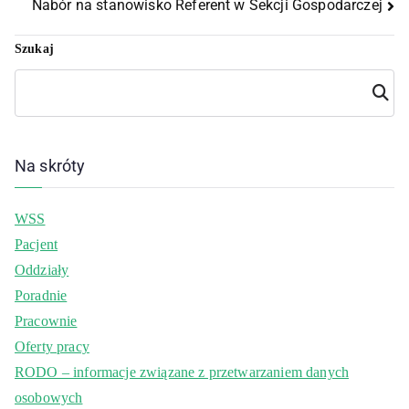
Nabór na stanowisko Referent w Sekcji Gospodarczej
Szukaj
Szuka
j
Na skróty
WSS
Pacjent
Oddziały
Poradnie
Pracownie
Oferty pracy
RODO – informacje związane z przetwarzaniem danych
osobowych