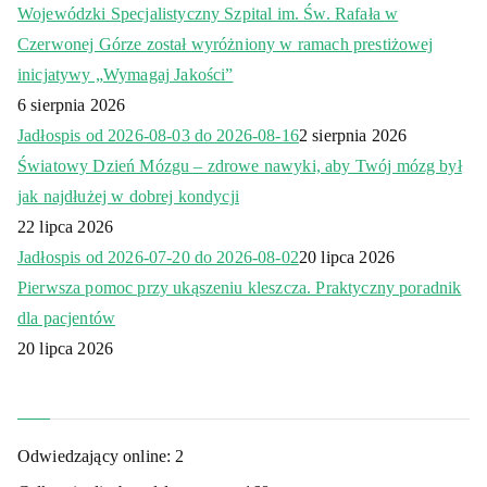
Wojewódzki Specjalistyczny Szpital im. Św. Rafała w
Czerwonej Górze został wyróżniony w ramach prestiżowej
inicjatywy „Wymagaj Jakości”
6 sierpnia 2026
Jadłospis od 2026-08-03 do 2026-08-16
2 sierpnia 2026
Światowy Dzień Mózgu – zdrowe nawyki, aby Twój mózg był
jak najdłużej w dobrej kondycji
22 lipca 2026
Jadłospis od 2026-07-20 do 2026-08-02
20 lipca 2026
Pierwsza pomoc przy ukąszeniu kleszcza. Praktyczny poradnik
dla pacjentów
20 lipca 2026
Odwiedzający online:
2