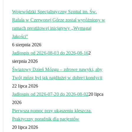
Wojewódzki Specjalistyczny Szpital im. Św.
Rafała w Czerwonej Górze został wyróżniony w
ramach prestiżowej inicjatywy „Wymagaj
Jakości”
6 sierpnia 2026
Jadłospis od 2026-08-03 do 2026-08-16
2
sierpnia 2026
Światowy Dzień Mózgu – zdrowe nawyki, aby
Twój mózg był jak najdłużej w dobrej kondycji
22 lipca 2026
Jadłospis od 2026-07-20 do 2026-08-02
20 lipca
2026
Pierwsza pomoc przy ukąszeniu kleszcza.
Praktyczny poradnik dla pacjentów
20 lipca 2026