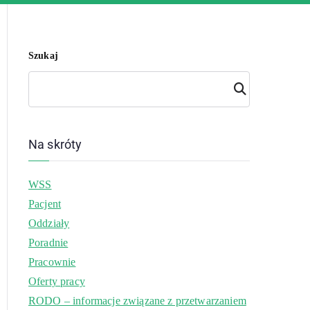
Szukaj
Szuk
aj
Na skróty
WSS
Pacjent
Oddziały
Poradnie
Pracownie
Oferty pracy
RODO – informacje związane z przetwarzaniem