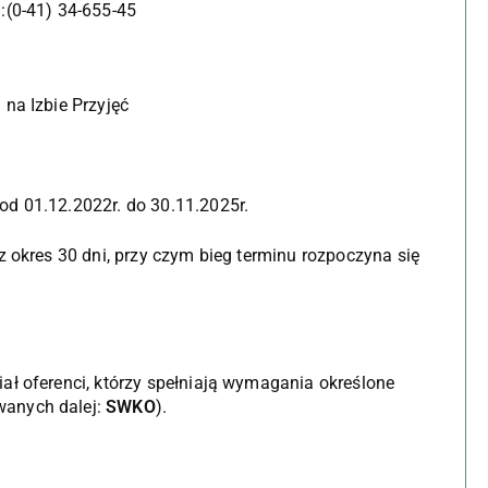
:(0-41) 34-655-45
na Izbie Przyjęć
d 01.12.2022r. do 30.11.2025r.
z okres 30 dni, przy czym bieg terminu rozpoczyna się
ł oferenci, którzy spełniają wymagania określone
wanych dalej:
SWKO
).