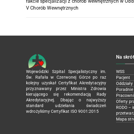
rakcie specjalizacji z chorób wewnętrznych w Odd
V Chorób Wewnętrznych
Na skró
Wojewódzki Szpital Specjalistyczny im.
WSS
Św. Rafała w Czerwonej Górze po raz
Pacjent
kolejny uzyskał Certyfikat Akredytacyjny
Oddziały
przyznawany przez Ministra Zdrowia
Poradnie
kierującego się rekomendacją Rady
Pracowni
Akredytacyjnej. Dbając o najwyższy
Oferty pr
standard udzielania świadczeń
RODO – i
wdrożyliśmy Certyfikat ISO 9001:2015
przetwar
Mapa str