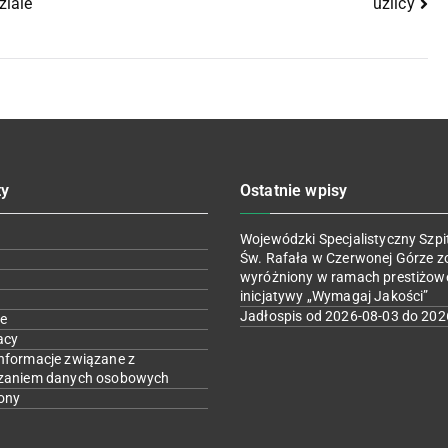
uźlicy
ziale
ty
Ostatnie wpisy
Wojewódzki Specjalistyczny Szpit
Św. Rafała w Czerwonej Górze z
wyróżniony w ramach prestiżow
inicjatywy „Wymagaj Jakości”
Jadłospis od 2026-08-03 do 202
e
acy
nformacje związane z
zaniem danych osobowych
ony