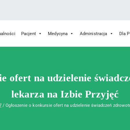
ualności
Pacjent
Medycyna
Administracja
Dla 
 Św. Rafała w Czerwonej Górze
ny im. Św. Rafała w Czerwonej Górze
ie ofert na udzielenie świadc
lekarza na Izbie Przyjęć
7
Ogłoszenie o konkursie ofert na udzielenie świadczeń zdrowotn