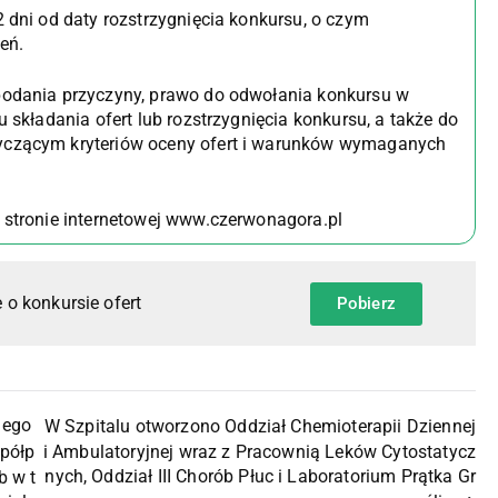
 2 dni od daty rozstrzygnięcia konkursu, o czym
eń.
 podania przyczyny, prawo do odwołania konkursu w
u składania ofert lub rozstrzygnięcia konkursu, a także do
tyczącym kryteriów oceny ofert i warunków wymaganych
a stronie internetowej www.czerwonagora.pl
 o konkursie ofert
Pobierz
nego
W Szpitalu otworzono Oddział Chemioterapii Dziennej
i Ambulatoryjnej wraz z Pracownią Leków Cytostatycz
spółp
nych, Oddział III Chorób Płuc i Laboratorium Prątka Gr
b w t