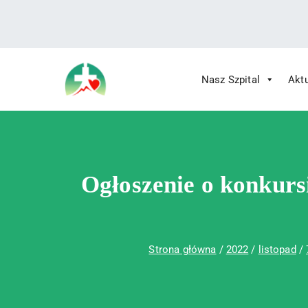
treści
Nasz Szpital
Akt
Wojewódzki Szpital Specjalistyczny im.
Wojewódzki Szpital Specjalistycz
Ogłoszenie o konkurs
Strona główna
2022
listopad