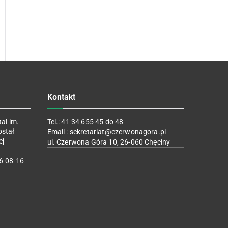
Kontakt
al im.
Tel.: 41 34 655 45 do 48
ostał
Email : sekretariat@czerwonagora.pl
ej
ul. Czerwona Góra 10, 26-060 Chęciny
6-08-16