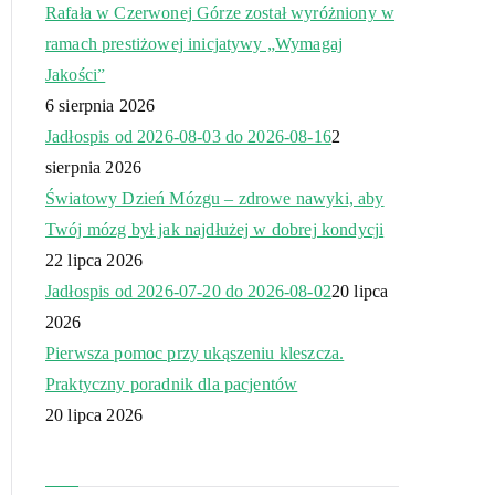
Rafała w Czerwonej Górze został wyróżniony w
ramach prestiżowej inicjatywy „Wymagaj
Jakości”
6 sierpnia 2026
Jadłospis od 2026-08-03 do 2026-08-16
2
sierpnia 2026
Światowy Dzień Mózgu – zdrowe nawyki, aby
Twój mózg był jak najdłużej w dobrej kondycji
22 lipca 2026
Jadłospis od 2026-07-20 do 2026-08-02
20 lipca
2026
Pierwsza pomoc przy ukąszeniu kleszcza.
Praktyczny poradnik dla pacjentów
20 lipca 2026