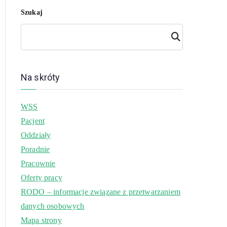
Szukaj
Szuk
aj
Na skróty
WSS
Pacjent
Oddziały
Poradnie
Pracownie
Oferty pracy
RODO – informacje związane z przetwarzaniem
danych osobowych
Mapa strony