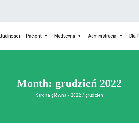
tualności
Pacjent
Medycyna
Administracja
Dla 
 Św. Rafała w Czerwonej Górze
ny im. Św. Rafała w Czerwonej Górze
Month:
grudzień 2022
Strona główna
2022
grudzień