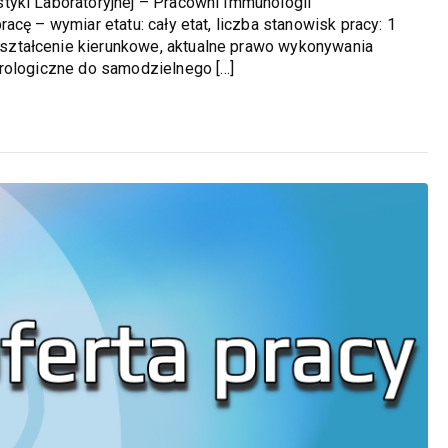
tyki Laboratoryjnej – Pracowni Immunologii
cę – wymiar etatu: cały etat, liczba stanowisk pracy: 1
ztałcenie kierunkowe, aktualne prawo wykonywania
erologiczne do samodzielnego […]