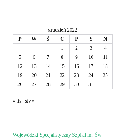
grudzień 2022
P
W
Ś
C
P
S
N
1
2
3
4
5
6
7
8
9
10
11
12
13
14
15
16
17
18
19
20
21
22
23
24
25
26
27
28
29
30
31
« lis
sty »
Wojewódzki Specjalistyczny Szpital im. Św.