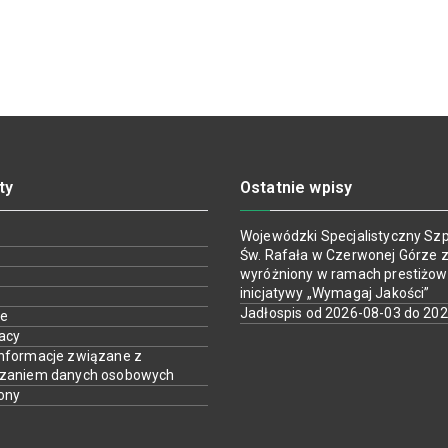
ty
Ostatnie wpisy
Wojewódzki Specjalistyczny Szpi
Św. Rafała w Czerwonej Górze z
wyróżniony w ramach prestiżow
inicjatywy „Wymagaj Jakości”
Jadłospis od 2026-08-03 do 20
ie
racy
nformacje związane z
rzaniem danych osobowych
ony