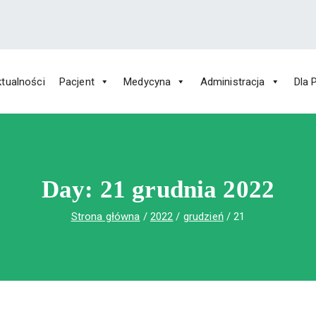
tualności
Pacjent
Medycyna
Administracja
Dla 
 Św. Rafała w Czerwonej Górze
ny im. Św. Rafała w Czerwonej Górze
Day:
21 grudnia 2022
Strona główna
2022
grudzień
21