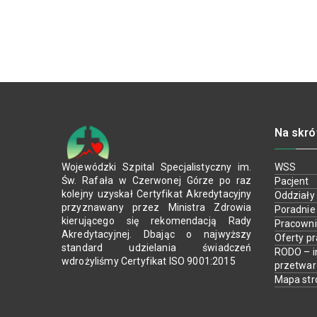
Na skró
Wojewódzki Szpital Specjalistyczny im.
WSS
Św. Rafała w Czerwonej Górze po raz
Pacjent
kolejny uzyskał Certyfikat Akredytacyjny
Oddziały
przyznawany przez Ministra Zdrowia
Poradnie
kierującego się rekomendacją Rady
Pracown
Akredytacyjnej. Dbając o najwyższy
Oferty p
standard udzielania świadczeń
RODO – i
wdrożyliśmy Certyfikat ISO 9001:2015
przetwa
Mapa str