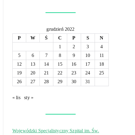
grudzień 2022
P
W
Ś
C
P
S
N
1
2
3
4
5
6
7
8
9
10
11
12
13
14
15
16
17
18
19
20
21
22
23
24
25
26
27
28
29
30
31
« lis
sty »
Wojewódzki Specjalistyczny Szpital im. Św.