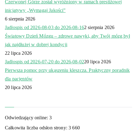
Czerwonej Górze został wyróżniony w ramach prestiżowej
inicjatywy „Wymagaj Jakości”
6 sierpnia 2026
Jadłospis od 2026-08-03 do 2026-08-16
2 sierpnia 2026
Światowy Dzień Mózgu – zdrowe nawyki, aby Twój mózg był
jak najdłużej w dobrej kondycji
22 lipca 2026
Jadłospis od 2026-07-20 do 2026-08-02
20 lipca 2026
Pierwsza pomoc przy ukąszeniu kleszcza. Praktyczny poradnik
dla pacjentów
20 lipca 2026
Odwiedzający online:
3
Całkowita liczba odsłon strony:
3 660