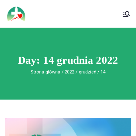
treści
Wojewódzki Szpital Specjalistyczny im. Św.
Wojewódzki Szpital Specjalistyczny im.
Rafała w Czerwonej Górze
Św. Rafała w Czerwonej Górze
Day:
14 grudnia 2022
Strona główna
2022
grudzień
14