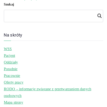
Szukaj
Szuka
j
Na skróty
WSS
Pacjent
Oddziały
Poradnie
Pracownie
Oferty pracy
RODO – informacje związane z przetwarzaniem danych
osobowych
Mapa strony