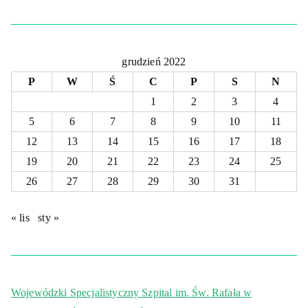
grudzień 2022
P
W
Ś
C
P
S
N
1
2
3
4
5
6
7
8
9
10
11
12
13
14
15
16
17
18
19
20
21
22
23
24
25
26
27
28
29
30
31
« lis
sty »
Wojewódzki Specjalistyczny Szpital im. Św. Rafała w