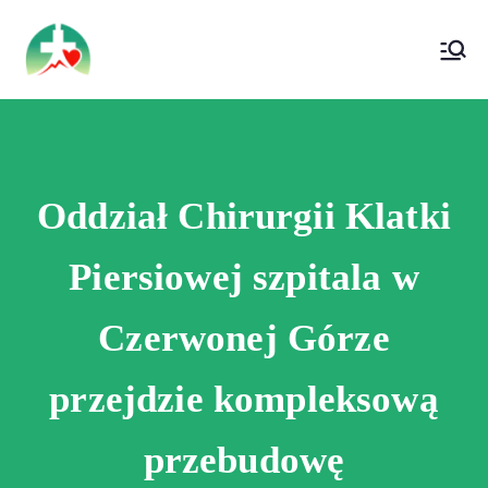
treści
Wojewódzki Szpital Specjalistyczny im. Św.
Wojewódzki Szpital Specjalistyczny im.
Rafała w Czerwonej Górze
Św. Rafała w Czerwonej Górze
Oddział Chirurgii Klatki
Piersiowej szpitala w
Czerwonej Górze
przejdzie kompleksową
przebudowę