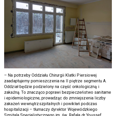
– Na potrzeby Oddziału Chirurgii Klatki Piersiowej
zaadaptujemy pomieszczenia na II piętrze segmentu A.
Oddział będzie podzielony na część onkologiczną i
zakaźną. To znacząco poprawi bezpieczeństwo sanitarne
i epidemiologiczne, prowadząc do zmniejszenia liczby
zakażeń wewnątrzszpitalnych i powikłań podczas
hospitalizacji – tłumaczy dyrektor Wojewódzkiego
Szpitala Specjalistycznego im. św. Rafała dr Youssef