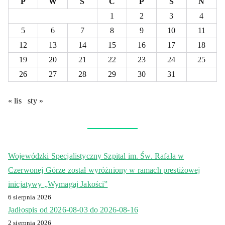
P
W
Ś
C
P
S
N
1
2
3
4
5
6
7
8
9
10
11
12
13
14
15
16
17
18
19
20
21
22
23
24
25
26
27
28
29
30
31
« lis
sty »
Wojewódzki Specjalistyczny Szpital im. Św. Rafała w
Czerwonej Górze został wyróżniony w ramach prestiżowej
inicjatywy „Wymagaj Jakości”
6 sierpnia 2026
Jadłospis od 2026-08-03 do 2026-08-16
2 sierpnia 2026