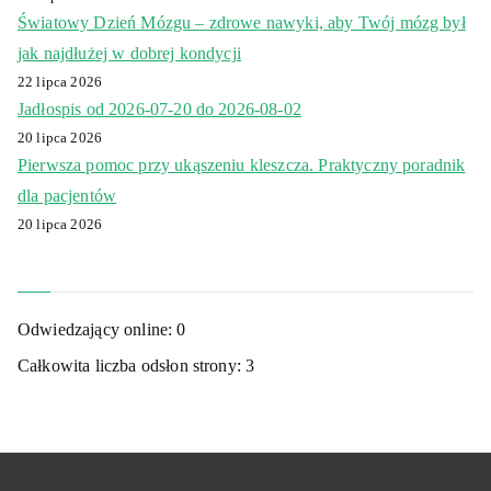
Światowy Dzień Mózgu – zdrowe nawyki, aby Twój mózg był
jak najdłużej w dobrej kondycji
22 lipca 2026
Jadłospis od 2026-07-20 do 2026-08-02
20 lipca 2026
Pierwsza pomoc przy ukąszeniu kleszcza. Praktyczny poradnik
dla pacjentów
20 lipca 2026
Odwiedzający online:
0
Całkowita liczba odsłon strony:
3