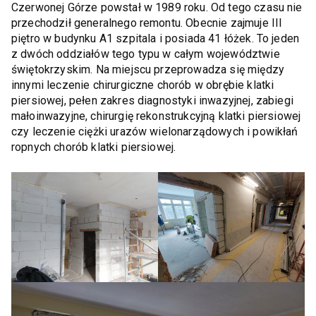
Czerwonej Górze powstał w 1989 roku. Od tego czasu nie
przechodził generalnego remontu. Obecnie zajmuje III
piętro w budynku A1 szpitala i posiada 41 łóżek. To jeden
z dwóch oddziałów tego typu w całym województwie
świętokrzyskim. Na miejscu przeprowadza się między
innymi leczenie chirurgiczne chorób w obrębie klatki
piersiowej, pełen zakres diagnostyki inwazyjnej, zabiegi
małoinwazyjne, chirurgię rekonstrukcyjną klatki piersiowej
czy leczenie ciężki urazów wielonarządowych i powikłań
ropnych chorób klatki piersiowej.