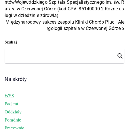
ntówWojewódzkiego Szpitala Specjalistycznego im. św. R
afała w Czerwonej Górze (kod CPV: 85140000-2 Różne us
ługi w dziedzinie zdrowia)
Międzynarodowy sukces zespołu Kliniki Chorób Płuc i Ale
rgologii szpitala w Czerwonej Górze
Szukaj
Szuka
j
Na skróty
WSS
Pacjent
Oddziały
Poradnie
Pracownie