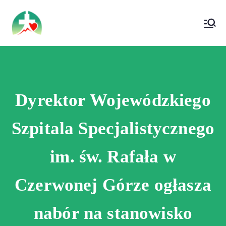
treści
Wojewódzki Szpital Specjalistyczny im. Św.
Wojewódzki Szpital Specjalistyczny im.
Rafała w Czerwonej Górze
Św. Rafała w Czerwonej Górze
Dyrektor Wojewódzkiego
Szpitala Specjalistycznego
im. św. Rafała w
Czerwonej Górze ogłasza
nabór na stanowisko