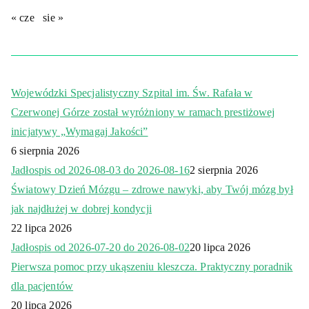
« cze
sie »
Wojewódzki Specjalistyczny Szpital im. Św. Rafała w
Czerwonej Górze został wyróżniony w ramach prestiżowej
inicjatywy „Wymagaj Jakości”
6 sierpnia 2026
Jadłospis od 2026-08-03 do 2026-08-16
2 sierpnia 2026
Światowy Dzień Mózgu – zdrowe nawyki, aby Twój mózg był
jak najdłużej w dobrej kondycji
22 lipca 2026
Jadłospis od 2026-07-20 do 2026-08-02
20 lipca 2026
Pierwsza pomoc przy ukąszeniu kleszcza. Praktyczny poradnik
dla pacjentów
20 lipca 2026