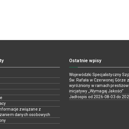
ty
Ostatnie wpisy
Wojewódzki Specjalistyczny Szpi
Św. Rafała w Czerwonej Górze z
wyróżniony w ramach prestiżow
inicjatywy „Wymagaj Jakości”
Jadłospis od 2026-08-03 do 20
ie
racy
nformacje związane z
rzaniem danych osobowych
ony