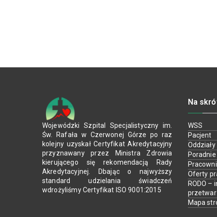
Na skró
Wojewódzki Szpital Specjalistyczny im.
WSS
Św. Rafała w Czerwonej Górze po raz
Pacjent
kolejny uzyskał Certyfikat Akredytacyjny
Oddziały
przyznawany przez Ministra Zdrowia
Poradnie
kierującego się rekomendacją Rady
Pracown
Akredytacyjnej. Dbając o najwyższy
Oferty p
standard udzielania świadczeń
RODO – i
wdrożyliśmy Certyfikat ISO 9001:2015
przetwa
Mapa str