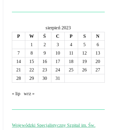
sierpień 2023
P
W
Ś
C
P
S
N
1
2
3
4
5
6
7
8
9
10
11
12
13
14
15
16
17
18
19
20
21
22
23
24
25
26
27
28
29
30
31
« lip
wrz »
Wojewódzki Specjalistyczny Szpital im. Św.