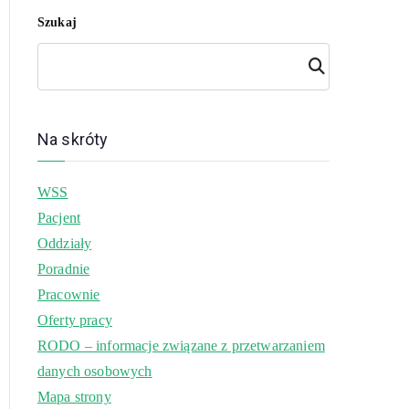
Szukaj
Szuk
aj
Na skróty
WSS
Pacjent
Oddziały
Poradnie
Pracownie
Oferty pracy
RODO – informacje związane z przetwarzaniem
danych osobowych
Mapa strony