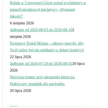
Rafała w Czerwonej Górze został wyróżniony w
ramach prestiżowej inicjatywy „Wymagaj
Jakości”
6 sierpnia 2026
Jadłospis od 2026-08-03 do 2026-08-16
2
sierpnia 2026
Światowy Dzień Mózgu – zdrowe nawyki, aby
Twój mózg był jak najdłużej w dobrej kondycji
22 lipca 2026
Jadłospis od 2026-07-20 do 2026-08-02
20 lipca
2026
Pierwsza pomoc przy ukąszeniu kleszcza.
Praktyczny poradnik dla pacjentów
20 lipca 2026