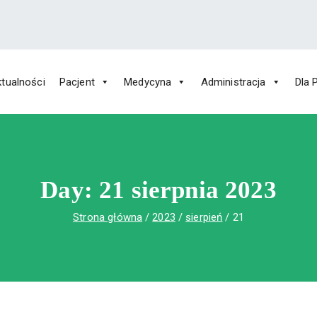
tualności
Pacjent
Medycyna
Administracja
Dla 
 Św. Rafała w Czerwonej Górze
ny im. Św. Rafała w Czerwonej Górze
Day:
21 sierpnia 2023
Strona główna
2023
sierpień
21