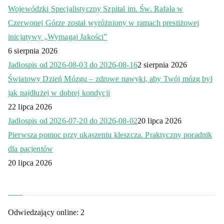
Wojewódzki Specjalistyczny Szpital im. Św. Rafała w
Czerwonej Górze został wyróżniony w ramach prestiżowej
inicjatywy „Wymagaj Jakości”
6 sierpnia 2026
Jadłospis od 2026-08-03 do 2026-08-16
2 sierpnia 2026
Światowy Dzień Mózgu – zdrowe nawyki, aby Twój mózg był
jak najdłużej w dobrej kondycji
22 lipca 2026
Jadłospis od 2026-07-20 do 2026-08-02
20 lipca 2026
Pierwsza pomoc przy ukąszeniu kleszcza. Praktyczny poradnik
dla pacjentów
20 lipca 2026
Odwiedzający online:
2