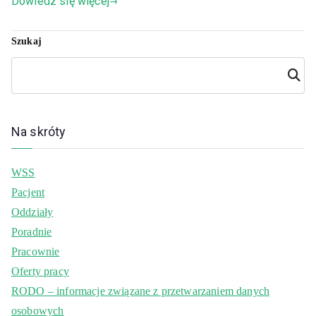
Dowiedz się więcej
Szukaj
Szuka
j
Na skróty
WSS
Pacjent
Oddziały
Poradnie
Pracownie
Oferty pracy
RODO – informacje związane z przetwarzaniem danych
osobowych