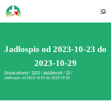
treści
Wojewódzki Szpital Specjalistyczny im. Św.
Wojewódzki Szpital Specjalistyczny im.
Rafała w Czerwonej Górze
Św. Rafała w Czerwonej Górze
Jadłospis od 2023-10-23 do
2023-10-29
Strona główna
2023
październik
23
Jadłospis od 2023-10-23 do 2023-10-29