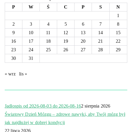
P
W
Ś
C
P
S
N
1
2
3
4
5
6
7
8
9
10
11
12
13
14
15
16
17
18
19
20
21
22
23
24
25
26
27
28
29
30
31
« wrz
lis »
Jadłospis od 2026-08-03 do 2026-08-16
2 sierpnia 2026
Światowy Dzień Mózgu – zdrowe nawyki, aby Twój mózg był
jak najdłużej w dobrej kondycji
22 lipca 2026