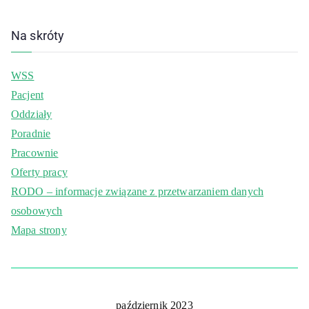
Na skróty
WSS
Pacjent
Oddziały
Poradnie
Pracownie
Oferty pracy
RODO – informacje związane z przetwarzaniem danych
osobowych
Mapa strony
październik 2023