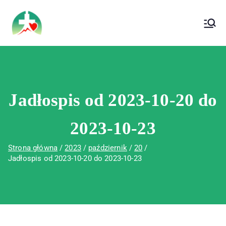
treści
Wojewódzki Szpital Specjalistyczny im. Św.
Wojewódzki Szpital Specjalistyczny im.
Rafała w Czerwonej Górze
Św. Rafała w Czerwonej Górze
Jadłospis od 2023-10-20 do
2023-10-23
Strona główna
2023
październik
20
Jadłospis od 2023-10-20 do 2023-10-23