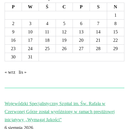
P
W
Ś
C
P
S
N
1
2
3
4
5
6
7
8
9
10
11
12
13
14
15
16
17
18
19
20
21
22
23
24
25
26
27
28
29
30
31
« wrz
lis »
Wojewódzki Specjalistyczny Szpital im. Św. Rafała w
Czerwonej Górze został wyróżniony w ramach prestiżowej
inicjatywy „Wymagaj Jakości”
6 sierpnia 2026