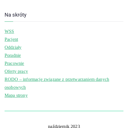
Na skróty
WSS
Pacjent
Oddziały
Poradnie
Pracownie
Oferty pracy
RODO – informacje związane z przetwarzaniem danych
osobowych
Mapa strony
październik 2023