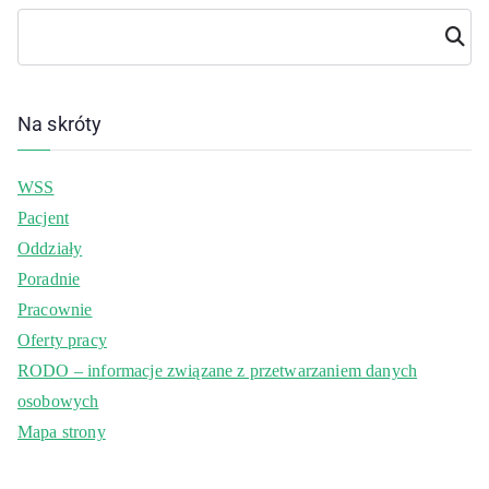
Szuka
j
Na skróty
WSS
Pacjent
Oddziały
Poradnie
Pracownie
Oferty pracy
RODO – informacje związane z przetwarzaniem danych
osobowych
Mapa strony