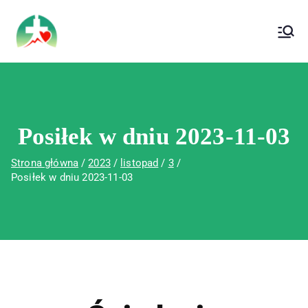
treści
Wojewódzki Szpital Specjalistyczny im. Św.
Wojewódzki Szpital Specjalistyczny im.
Rafała w Czerwonej Górze
Św. Rafała w Czerwonej Górze
Posiłek w dniu 2023-11-03
Strona główna
2023
listopad
3
Posiłek w dniu 2023-11-03