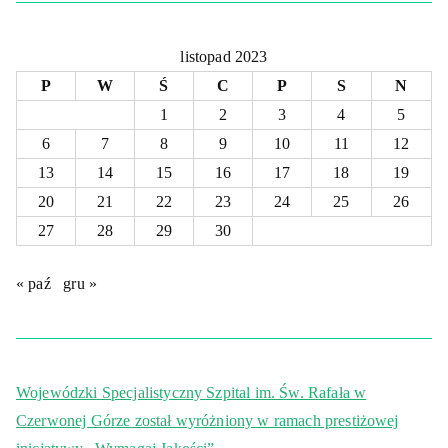
listopad 2023
P
W
Ś
C
P
S
N
1
2
3
4
5
6
7
8
9
10
11
12
13
14
15
16
17
18
19
20
21
22
23
24
25
26
27
28
29
30
« paź
gru »
Wojewódzki Specjalistyczny Szpital im. Św. Rafała w
Czerwonej Górze został wyróżniony w ramach prestiżowej