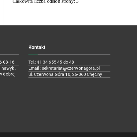
Całkowita liczba odsłon strony:
3
Kontakt
6-08-16
Tel.: 41 34 655 45 do 48
 nawyki,
Email : sekretariat@czerwonagora.pl
w dobrej
ul. Czerwona Góra 10, 26-060 Chęciny