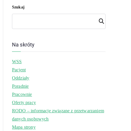
Szukaj
Szuk
aj
Na skróty
WSS
Pacjent
Oddziały
Poradnie
Pracownie
Oferty pracy
RODO – informacje związane z przetwarzaniem
danych osobowych
Mapa strony