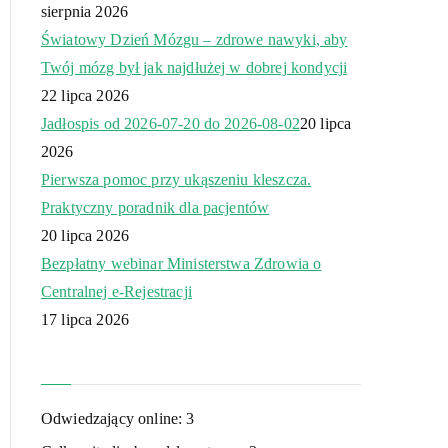
sierpnia 2026
Światowy Dzień Mózgu – zdrowe nawyki, aby
Twój mózg był jak najdłużej w dobrej kondycji
22 lipca 2026
Jadłospis od 2026-07-20 do 2026-08-02
20 lipca
2026
Pierwsza pomoc przy ukąszeniu kleszcza.
Praktyczny poradnik dla pacjentów
20 lipca 2026
Bezpłatny webinar Ministerstwa Zdrowia o
Centralnej e-Rejestracji
17 lipca 2026
Odwiedzający online:
3