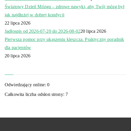
Światowy Dzień Mózgu – zdrowe nawyki, aby Twój mózg był
jak najdłużej w dobrej kondycji
22 lipca 2026
Jadłospis od 2026-07-20 do 2026-08-02
20 lipca 2026
Pierwsza pomoc przy ukąszeniu kleszcza. Praktyczny poradnik
dla pacjentów
20 lipca 2026
Odwiedzający online:
0
Całkowita liczba odsłon strony:
7