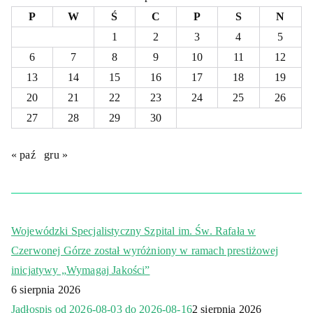
P
W
Ś
C
P
S
N
1
2
3
4
5
6
7
8
9
10
11
12
13
14
15
16
17
18
19
20
21
22
23
24
25
26
27
28
29
30
« paź
gru »
Wojewódzki Specjalistyczny Szpital im. Św. Rafała w
Czerwonej Górze został wyróżniony w ramach prestiżowej
inicjatywy „Wymagaj Jakości”
6 sierpnia 2026
Jadłospis od 2026-08-03 do 2026-08-16
2 sierpnia 2026