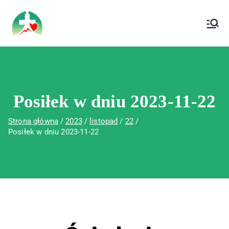
treści
Wojewódzki Szpital Specjalistyczny im. Św.
Wojewódzki Szpital Specjalistyczny im.
Rafała w Czerwonej Górze
Św. Rafała w Czerwonej Górze
Posiłek w dniu 2023-11-22
Strona główna
2023
listopad
22
Posiłek w dniu 2023-11-22