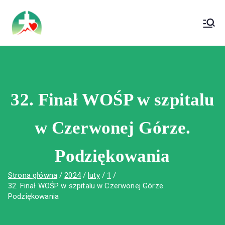
treści
Wojewódzki Szpital Specjalistyczny im. Św.
Wojewódzki Szpital Specjalistyczny im.
Rafała w Czerwonej Górze
Św. Rafała w Czerwonej Górze
32. Finał WOŚP w szpitalu
w Czerwonej Górze.
Podziękowania
Strona główna
2024
luty
1
32. Finał WOŚP w szpitalu w Czerwonej Górze.
Podziękowania