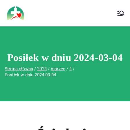
treści
Wojewódzki Szpital Specjalistyczny im. Św.
Wojewódzki Szpital Specjalistyczny im.
Rafała w Czerwonej Górze
Św. Rafała w Czerwonej Górze
Posiłek w dniu 2024-03-04
Strona główna
2024
marzec
4
Posiłek w dniu 2024-03-04