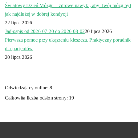
Światowy Dzień Mózgu – zdrowe nawyki, aby Twój mózg był
jak najdłużej w dobrej kondycji
22 lipca 2026
Jadłospis od 2026-07-20 do 2026-08-02
20 lipca 2026
Pierwsza pomoc przy ukąszeniu kleszcza. Praktyczny poradnik
dla pacjentów
20 lipca 2026
Odwiedzający online:
8
Całkowita liczba odsłon strony:
19