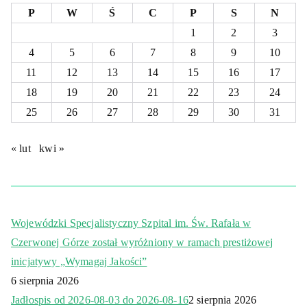
P
W
Ś
C
P
S
N
1
2
3
4
5
6
7
8
9
10
11
12
13
14
15
16
17
18
19
20
21
22
23
24
25
26
27
28
29
30
31
« lut
kwi »
Wojewódzki Specjalistyczny Szpital im. Św. Rafała w
Czerwonej Górze został wyróżniony w ramach prestiżowej
inicjatywy „Wymagaj Jakości”
6 sierpnia 2026
Jadłospis od 2026-08-03 do 2026-08-16
2 sierpnia 2026