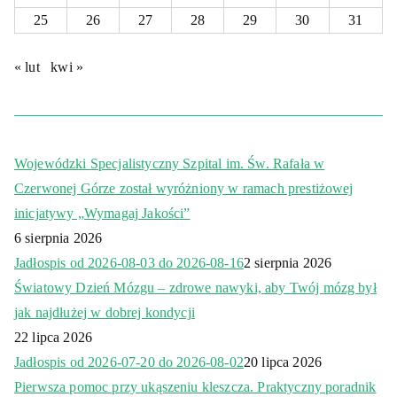
25
26
27
28
29
30
31
« lut
kwi »
Wojewódzki Specjalistyczny Szpital im. Św. Rafała w
Czerwonej Górze został wyróżniony w ramach prestiżowej
inicjatywy „Wymagaj Jakości”
6 sierpnia 2026
Jadłospis od 2026-08-03 do 2026-08-16
2 sierpnia 2026
Światowy Dzień Mózgu – zdrowe nawyki, aby Twój mózg był
jak najdłużej w dobrej kondycji
22 lipca 2026
Jadłospis od 2026-07-20 do 2026-08-02
20 lipca 2026
Pierwsza pomoc przy ukąszeniu kleszcza. Praktyczny poradnik