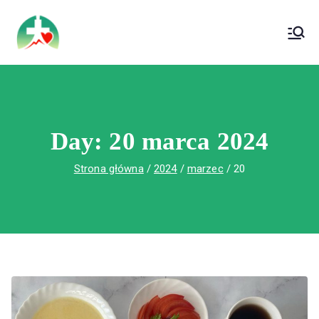
treści
Wojewódzki Szpital Specjalistyczny im. Św.
Wojewódzki Szpital Specjalistyczny im.
Rafała w Czerwonej Górze
Św. Rafała w Czerwonej Górze
Day:
20 marca 2024
Strona główna
2024
marzec
20