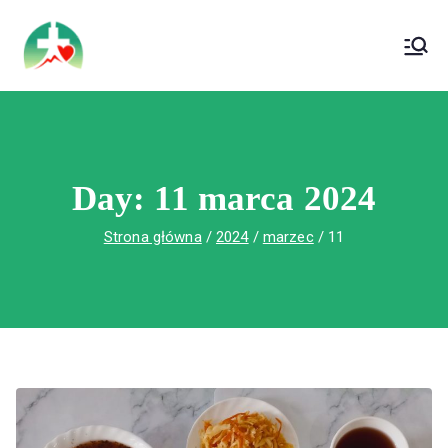
treści
Wojewódzki Szpital Specjalistyczny im. Św.
Wojewódzki Szpital Specjalistyczny im.
Rafała w Czerwonej Górze
Św. Rafała w Czerwonej Górze
Day:
11 marca 2024
Strona główna
2024
marzec
11