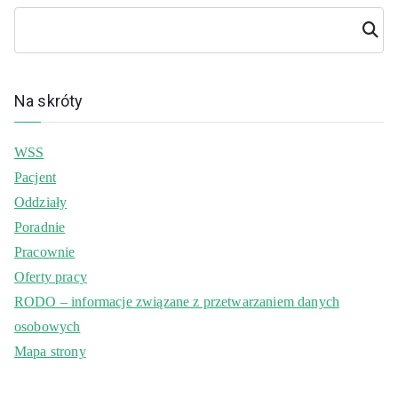
Szuka
j
Na skróty
WSS
Pacjent
Oddziały
Poradnie
Pracownie
Oferty pracy
RODO – informacje związane z przetwarzaniem danych
osobowych
Mapa strony