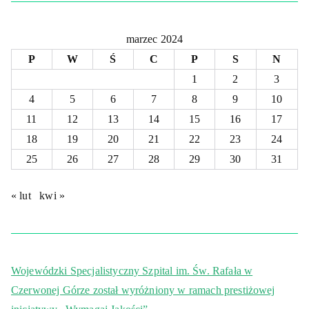
marzec 2024
P
W
Ś
C
P
S
N
1
2
3
4
5
6
7
8
9
10
11
12
13
14
15
16
17
18
19
20
21
22
23
24
25
26
27
28
29
30
31
« lut
kwi »
Wojewódzki Specjalistyczny Szpital im. Św. Rafała w
Czerwonej Górze został wyróżniony w ramach prestiżowej