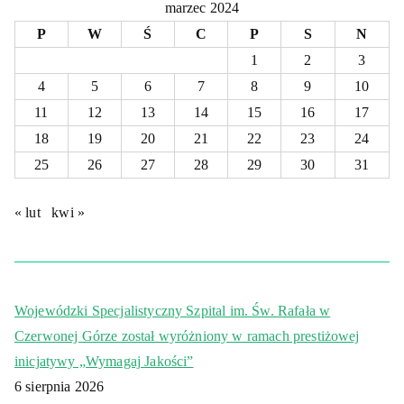
marzec 2024
P
W
Ś
C
P
S
N
1
2
3
4
5
6
7
8
9
10
11
12
13
14
15
16
17
18
19
20
21
22
23
24
25
26
27
28
29
30
31
« lut
kwi »
Wojewódzki Specjalistyczny Szpital im. Św. Rafała w
Czerwonej Górze został wyróżniony w ramach prestiżowej
inicjatywy „Wymagaj Jakości”
6 sierpnia 2026