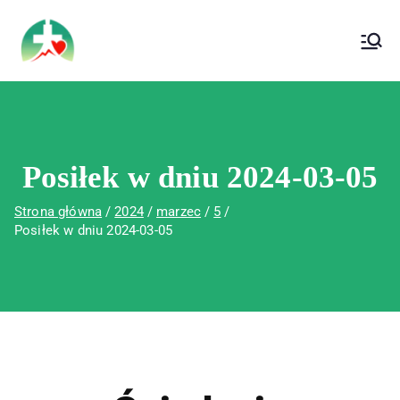
treści
Wojewódzki Szpital Specjalistyczny im. Św.
Wojewódzki Szpital Specjalistyczny im.
Rafała w Czerwonej Górze
Św. Rafała w Czerwonej Górze
Posiłek w dniu 2024-03-05
Strona główna
2024
marzec
5
Posiłek w dniu 2024-03-05