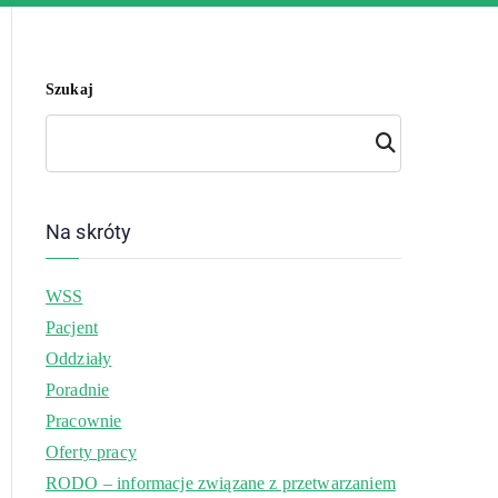
Szukaj
Szuk
aj
Na skróty
WSS
Pacjent
Oddziały
Poradnie
Pracownie
Oferty pracy
RODO – informacje związane z przetwarzaniem