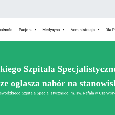
ualności
Pacjent
Medycyna
Administracja
Dla 
 Św. Rafała w Czerwonej Górze
ny im. Św. Rafała w Czerwonej Górze
ego Szpitala Specjalistyczn
e ogłasza nabór na stanowi
ewódzkiego Szpitala Specjalistycznego im. św. Rafała w Czerwon