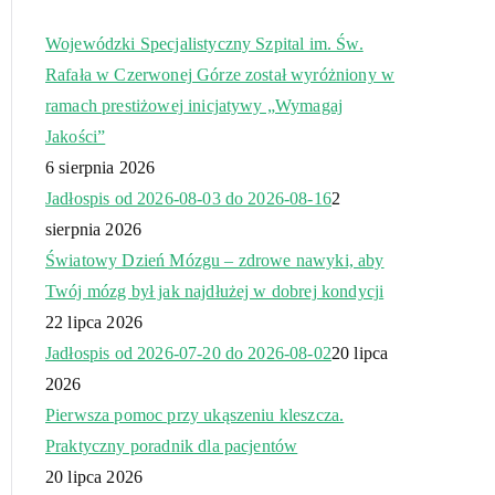
Wojewódzki Specjalistyczny Szpital im. Św.
Rafała w Czerwonej Górze został wyróżniony w
ramach prestiżowej inicjatywy „Wymagaj
Jakości”
6 sierpnia 2026
Jadłospis od 2026-08-03 do 2026-08-16
2
sierpnia 2026
Światowy Dzień Mózgu – zdrowe nawyki, aby
Twój mózg był jak najdłużej w dobrej kondycji
22 lipca 2026
Jadłospis od 2026-07-20 do 2026-08-02
20 lipca
2026
Pierwsza pomoc przy ukąszeniu kleszcza.
Praktyczny poradnik dla pacjentów
20 lipca 2026