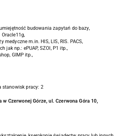
umiejętność budowania zapytań do bazy,
a Oracle11g,
medyczne m.in. HIS, LIS, RIS. PACS,
 jak np.: ePUAP, SZOI, P1 itp.,
op, GIMP itp.,
a stanowisk pracy: 2
a w Czerwonej Górze, ul. Czerwona Góra 10,
e
kształcenie, kserokopie świadectw pracy lub innych