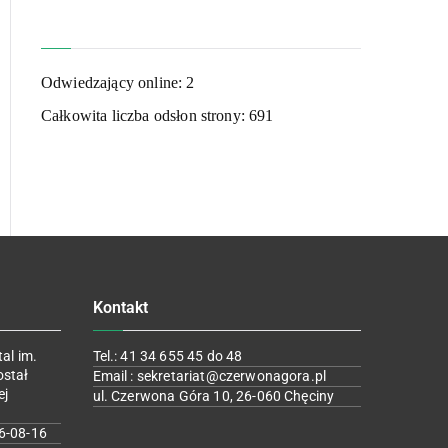
Odwiedzający online:
2
Całkowita liczba odsłon strony:
691
Kontakt
al im.
Tel.: 41 34 655 45 do 48
ostał
Email : sekretariat@czerwonagora.pl
ej
ul. Czerwona Góra 10, 26-060 Chęciny
6-08-16