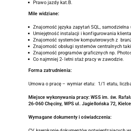
Prawo jazdy kat.B.
Mile widziane:
Znajomość języka zapytań SQL, samodzielna 
Umiejętność instalacji i konfigurowania klient
Znajomość systemów komputerowych z branży 
Znajomość obsługi systemów centralnych takich
Znajomość programów graficznych np. Photosh
Co najmniej 2- letni staż pracy w zawodzie.
Forma zatrudnienia:
Umowa o pracę – wymiar etatu: 1/1 etatu, liczb
Miejsce wykonywania pracy: WSS im. św. Rafał
26-060 Chęciny, WPS ul. Jagiellońska 72, Kielc
Wymagane dokumenty i oświadczenia:
CV, kserokopie dokumentów potwierdzających wy