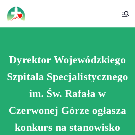
treści
Wojewódzki Szpital Specjalistyczny im. Św.
Wojewódzki Szpital Specjalistyczny im.
Rafała w Czerwonej Górze
Św. Rafała w Czerwonej Górze
Dyrektor Wojewódzkiego
Szpitala Specjalistycznego
im. Św. Rafała w
Czerwonej Górze ogłasza
konkurs na stanowisko