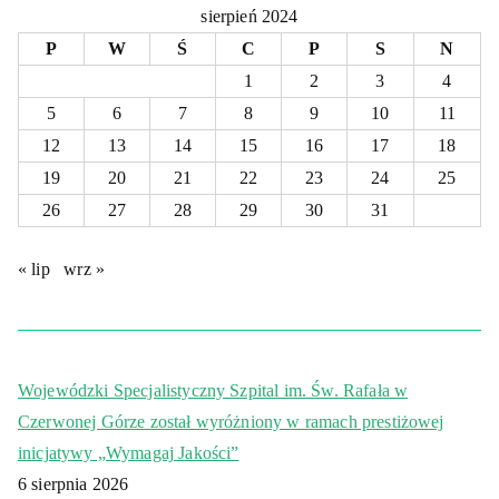
sierpień 2024
P
W
Ś
C
P
S
N
1
2
3
4
5
6
7
8
9
10
11
12
13
14
15
16
17
18
19
20
21
22
23
24
25
26
27
28
29
30
31
« lip
wrz »
Wojewódzki Specjalistyczny Szpital im. Św. Rafała w
Czerwonej Górze został wyróżniony w ramach prestiżowej
inicjatywy „Wymagaj Jakości”
6 sierpnia 2026