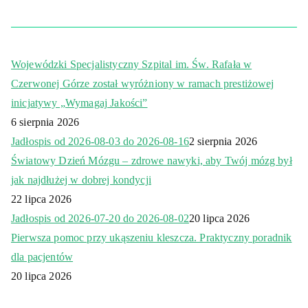
Wojewódzki Specjalistyczny Szpital im. Św. Rafała w
Czerwonej Górze został wyróżniony w ramach prestiżowej
inicjatywy „Wymagaj Jakości”
6 sierpnia 2026
Jadłospis od 2026-08-03 do 2026-08-16
2 sierpnia 2026
Światowy Dzień Mózgu – zdrowe nawyki, aby Twój mózg był
jak najdłużej w dobrej kondycji
22 lipca 2026
Jadłospis od 2026-07-20 do 2026-08-02
20 lipca 2026
Pierwsza pomoc przy ukąszeniu kleszcza. Praktyczny poradnik
dla pacjentów
20 lipca 2026