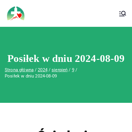
treści
Wojewódzki Szpital Specjalistyczny im. Św.
Wojewódzki Szpital Specjalistyczny im.
Rafała w Czerwonej Górze
Św. Rafała w Czerwonej Górze
Posiłek w dniu 2024-08-09
Strona główna
2024
sierpień
9
Posiłek w dniu 2024-08-09