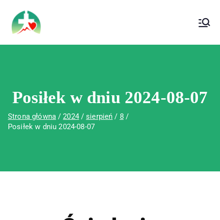
treści
Wojewódzki Szpital Specjalistyczny im. Św.
Wojewódzki Szpital Specjalistyczny im.
Rafała w Czerwonej Górze
Św. Rafała w Czerwonej Górze
Posiłek w dniu 2024-08-07
Strona główna
2024
sierpień
8
Posiłek w dniu 2024-08-07