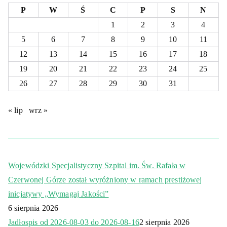
P
W
Ś
C
P
S
N
1
2
3
4
5
6
7
8
9
10
11
12
13
14
15
16
17
18
19
20
21
22
23
24
25
26
27
28
29
30
31
« lip
wrz »
Wojewódzki Specjalistyczny Szpital im. Św. Rafała w
Czerwonej Górze został wyróżniony w ramach prestiżowej
inicjatywy „Wymagaj Jakości”
6 sierpnia 2026
Jadłospis od 2026-08-03 do 2026-08-16
2 sierpnia 2026