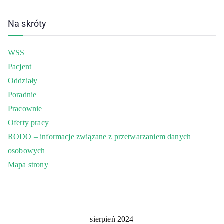
Na skróty
WSS
Pacjent
Oddziały
Poradnie
Pracownie
Oferty pracy
RODO – informacje związane z przetwarzaniem danych
osobowych
Mapa strony
sierpień 2024