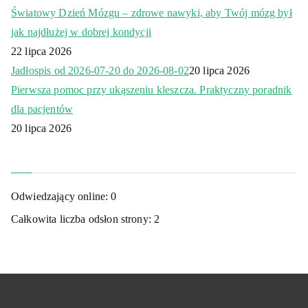
Światowy Dzień Mózgu – zdrowe nawyki, aby Twój mózg był
jak najdłużej w dobrej kondycji
22 lipca 2026
Jadłospis od 2026-07-20 do 2026-08-02
20 lipca 2026
Pierwsza pomoc przy ukąszeniu kleszcza. Praktyczny poradnik
dla pacjentów
20 lipca 2026
Odwiedzający online:
0
Całkowita liczba odsłon strony:
2