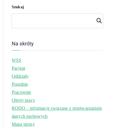
Szukaj
Szuk
aj
Na skróty
WSS
Pacjent
Oddziały
Poradnie
Pracownie
Oferty pracy
RODO – informacje związane z przetwarzaniem
danych osobowych
Mapa strony