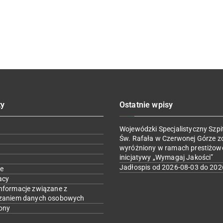
ty
Ostatnie wpisy
Wojewódzki Specjalistyczny Szpit
Św. Rafała w Czerwonej Górze z
wyróżniony w ramach prestiżow
inicjatywy „Wymagaj Jakości”
Jadłospis od 2026-08-03 do 202
e
acy
nformacje związane z
zaniem danych osobowych
ony