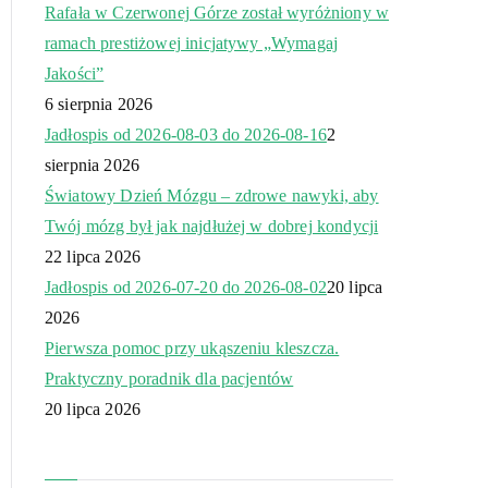
Rafała w Czerwonej Górze został wyróżniony w
ramach prestiżowej inicjatywy „Wymagaj
Jakości”
6 sierpnia 2026
Jadłospis od 2026-08-03 do 2026-08-16
2
sierpnia 2026
Światowy Dzień Mózgu – zdrowe nawyki, aby
Twój mózg był jak najdłużej w dobrej kondycji
22 lipca 2026
Jadłospis od 2026-07-20 do 2026-08-02
20 lipca
2026
Pierwsza pomoc przy ukąszeniu kleszcza.
Praktyczny poradnik dla pacjentów
20 lipca 2026