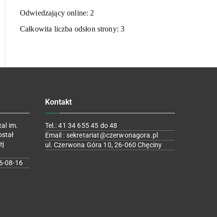
Odwiedzający online:
2
Całkowita liczba odsłon strony:
3
Kontakt
al im.
Tel.: 41 34 655 45 do 48
ostał
Email : sekretariat@czerwonagora.pl
ej
ul. Czerwona Góra 10, 26-060 Chęciny
6-08-16