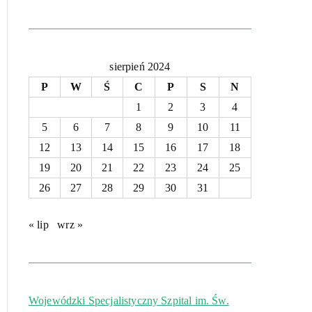
sierpień 2024
P
W
Ś
C
P
S
N
1
2
3
4
5
6
7
8
9
10
11
12
13
14
15
16
17
18
19
20
21
22
23
24
25
26
27
28
29
30
31
« lip
wrz »
Wojewódzki Specjalistyczny Szpital im. Św.