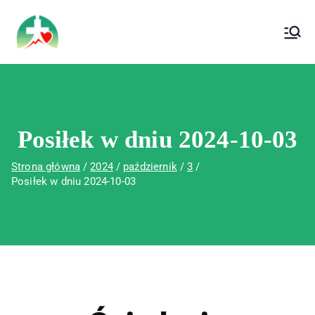
treści
Wojewódzki Szpital Specjalistyczny im. Św.
Wojewódzki Szpital Specjalistyczny im.
Rafała w Czerwonej Górze
Św. Rafała w Czerwonej Górze
Posiłek w dniu 2024-10-03
Strona główna
2024
październik
3
Posiłek w dniu 2024-10-03