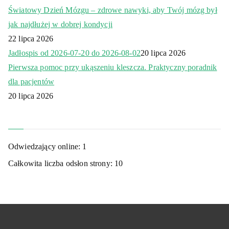
Światowy Dzień Mózgu – zdrowe nawyki, aby Twój mózg był
jak najdłużej w dobrej kondycji
22 lipca 2026
Jadłospis od 2026-07-20 do 2026-08-02
20 lipca 2026
Pierwsza pomoc przy ukąszeniu kleszcza. Praktyczny poradnik
dla pacjentów
20 lipca 2026
Odwiedzający online:
1
Całkowita liczba odsłon strony:
10