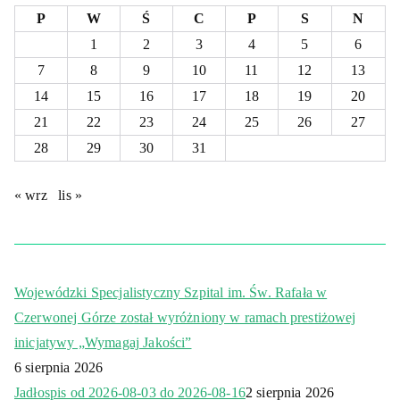
P
W
Ś
C
P
S
N
1
2
3
4
5
6
7
8
9
10
11
12
13
14
15
16
17
18
19
20
21
22
23
24
25
26
27
28
29
30
31
« wrz
lis »
Wojewódzki Specjalistyczny Szpital im. Św. Rafała w
Czerwonej Górze został wyróżniony w ramach prestiżowej
inicjatywy „Wymagaj Jakości”
6 sierpnia 2026
Jadłospis od 2026-08-03 do 2026-08-16
2 sierpnia 2026