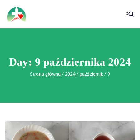
treści
Wojewódzki Szpital Specjalistyczny im. Św.
Wojewódzki Szpital Specjalistyczny im.
Rafała w Czerwonej Górze
Św. Rafała w Czerwonej Górze
Day:
9 października 2024
Strona główna
2024
październik
9