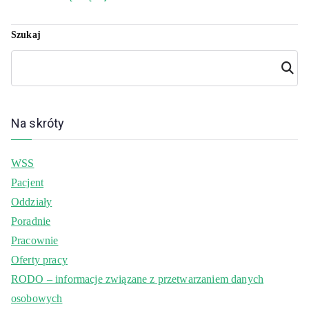
Szukaj
Szuka
j
Na skróty
WSS
Pacjent
Oddziały
Poradnie
Pracownie
Oferty pracy
RODO – informacje związane z przetwarzaniem danych
osobowych