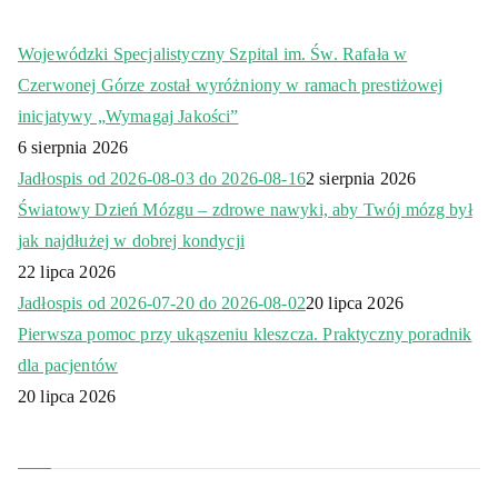
Wojewódzki Specjalistyczny Szpital im. Św. Rafała w
Czerwonej Górze został wyróżniony w ramach prestiżowej
inicjatywy „Wymagaj Jakości”
6 sierpnia 2026
Jadłospis od 2026-08-03 do 2026-08-16
2 sierpnia 2026
Światowy Dzień Mózgu – zdrowe nawyki, aby Twój mózg był
jak najdłużej w dobrej kondycji
22 lipca 2026
Jadłospis od 2026-07-20 do 2026-08-02
20 lipca 2026
Pierwsza pomoc przy ukąszeniu kleszcza. Praktyczny poradnik
dla pacjentów
20 lipca 2026