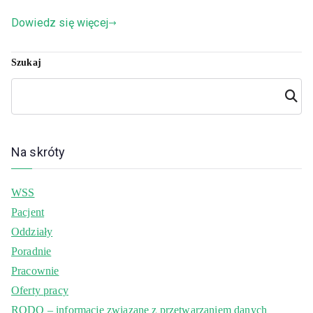
Dowiedz się więcej
Szukaj
Szuka
j
Na skróty
WSS
Pacjent
Oddziały
Poradnie
Pracownie
Oferty pracy
RODO – informacje związane z przetwarzaniem danych