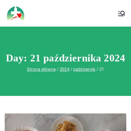
treści
Wojewódzki Szpital Specjalistyczny im. Św.
Wojewódzki Szpital Specjalistyczny im.
Rafała w Czerwonej Górze
Św. Rafała w Czerwonej Górze
Day:
21 października 2024
Strona główna
2024
październik
21