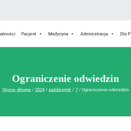
ualności
Pacjent
Medycyna
Administracja
Dla 
 Św. Rafała w Czerwonej Górze
ny im. Św. Rafała w Czerwonej Górze
Ograniczenie odwiedzin
Strona główna
2024
październik
7
Ograniczenie odwiedzin