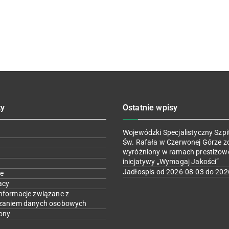
ty
Ostatnie wpisy
Wojewódzki Specjalistyczny Szpit
Św. Rafała w Czerwonej Górze z
wyróżniony w ramach prestiżow
inicjatywy „Wymagaj Jakości”
Jadłospis od 2026-08-03 do 202
e
acy
nformacje związane z
zaniem danych osobowych
ony