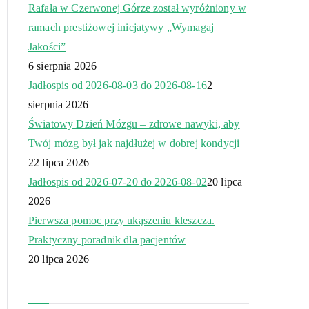
Rafała w Czerwonej Górze został wyróżniony w
ramach prestiżowej inicjatywy „Wymagaj
Jakości”
6 sierpnia 2026
Jadłospis od 2026-08-03 do 2026-08-16
2
sierpnia 2026
Światowy Dzień Mózgu – zdrowe nawyki, aby
Twój mózg był jak najdłużej w dobrej kondycji
22 lipca 2026
Jadłospis od 2026-07-20 do 2026-08-02
20 lipca
2026
Pierwsza pomoc przy ukąszeniu kleszcza.
Praktyczny poradnik dla pacjentów
20 lipca 2026