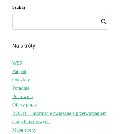
Szukaj
Szuk
aj
Na skróty
WSS
Pacjent
Oddziały
Poradnie
Pracownie
Oferty pracy
RODO – informacje związane z przetwarzaniem
danych osobowych
Mapa strony