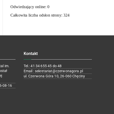
Odwiedzający online:
0
Całkowita liczba odsłon strony:
324
Kontakt
al im.
Tel.: 41 34 655 45 do 48
ostał
Email : sekretariat@czerwonagora.pl
ej
ul. Czerwona Góra 10, 26-060 Chęciny
6-08-16