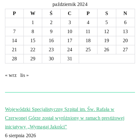
październik 2024
P
W
Ś
C
P
S
N
1
2
3
4
5
6
7
8
9
10
11
12
13
14
15
16
17
18
19
20
21
22
23
24
25
26
27
28
29
30
31
« wrz
lis »
Wojewódzki Specjalistyczny Szpital im. Św. Rafała w
Czerwonej Górze został wyróżniony w ramach prestiżowej
inicjatywy „Wymagaj Jakości”
6 sierpnia 2026