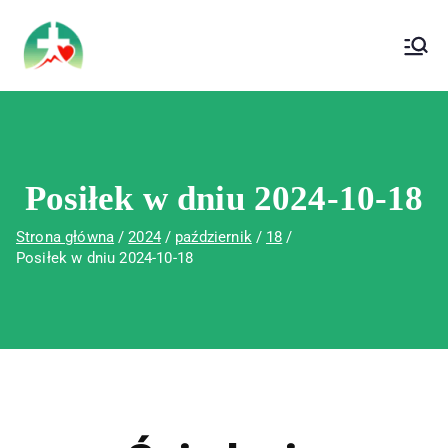
treści
Wojewódzki Szpital Specjalistyczny im. Św.
Wojewódzki Szpital Specjalistyczny im.
Rafała w Czerwonej Górze
Św. Rafała w Czerwonej Górze
Posiłek w dniu 2024-10-18
Strona główna
2024
październik
18
Posiłek w dniu 2024-10-18