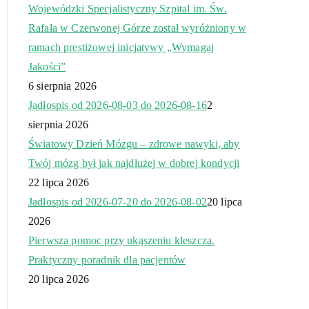
Wojewódzki Specjalistyczny Szpital im. Św.
Rafała w Czerwonej Górze został wyróżniony w
ramach prestiżowej inicjatywy „Wymagaj
Jakości”
6 sierpnia 2026
Jadłospis od 2026-08-03 do 2026-08-16
2
sierpnia 2026
Światowy Dzień Mózgu – zdrowe nawyki, aby
Twój mózg był jak najdłużej w dobrej kondycji
22 lipca 2026
Jadłospis od 2026-07-20 do 2026-08-02
20 lipca
2026
Pierwsza pomoc przy ukąszeniu kleszcza.
Praktyczny poradnik dla pacjentów
20 lipca 2026