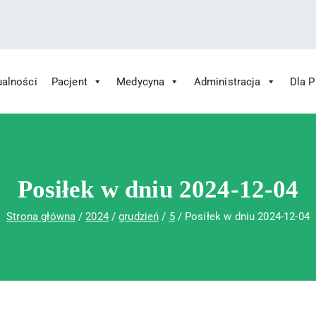
ualności
Pacjent
Medycyna
Administracja
Dla 
 Św. Rafała w Czerwonej Górze
ny im. Św. Rafała w Czerwonej Górze
Posiłek w dniu 2024-12-04
Strona główna
2024
grudzień
5
Posiłek w dniu 2024-12-04