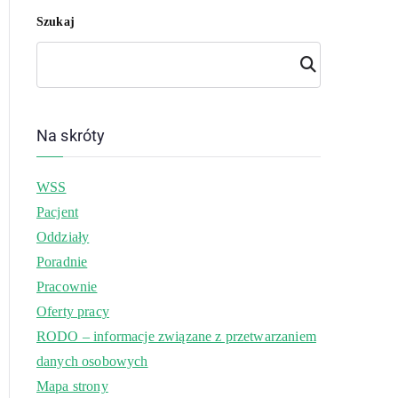
Szukaj
Szuk
aj
Na skróty
WSS
Pacjent
Oddziały
Poradnie
Pracownie
Oferty pracy
RODO – informacje związane z przetwarzaniem
danych osobowych
Mapa strony