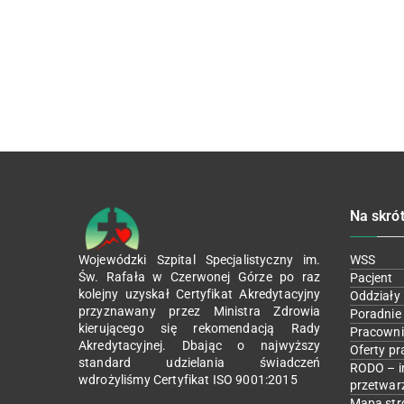
Na skró
Wojewódzki Szpital Specjalistyczny im.
WSS
Św. Rafała w Czerwonej Górze po raz
Pacjent
kolejny uzyskał Certyfikat Akredytacyjny
Oddziały
przyznawany przez Ministra Zdrowia
Poradnie
kierującego się rekomendacją Rady
Pracowni
Akredytacyjnej. Dbając o najwyższy
Oferty pr
standard udzielania świadczeń
RODO – i
wdrożyliśmy Certyfikat ISO 9001:2015
przetwar
Mapa str