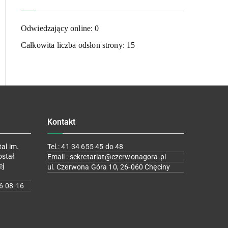
Odwiedzający online:
0
Całkowita liczba odsłon strony:
15
Kontakt
al im.
Tel.: 41 34 655 45 do 48
ostał
Email : sekretariat@czerwonagora.pl
ej
ul. Czerwona Góra 10, 26-060 Chęciny
6-08-16