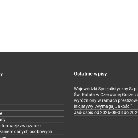
ty
Ostatnie wpisy
Wojewódzki Specjalistyczny Szpit
Św. Rafała w Czerwonej Górze z
wyróżniony w ramach prestiżow
inicjatywy „Wymagaj Jakości”
Jadłospis od 2026-08-03 do 202
e
acy
nformacje związane z
zaniem danych osobowych
ony