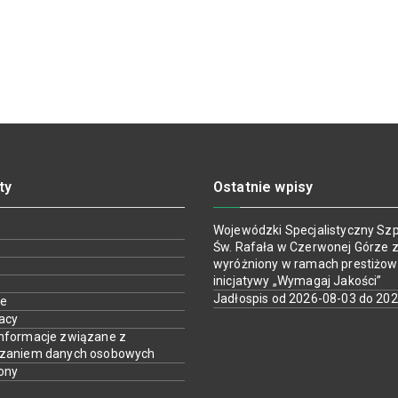
ty
Ostatnie wpisy
Wojewódzki Specjalistyczny Szpi
Św. Rafała w Czerwonej Górze z
wyróżniony w ramach prestiżow
inicjatywy „Wymagaj Jakości”
Jadłospis od 2026-08-03 do 20
ie
racy
nformacje związane z
rzaniem danych osobowych
ony