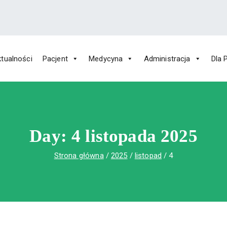
tualności
Pacjent
Medycyna
Administracja
Dla 
 Św. Rafała w Czerwonej Górze
ny im. Św. Rafała w Czerwonej Górze
Day:
4 listopada 2025
Strona główna
2025
listopad
4