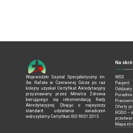
Na skró
Wojewódzki Szpital Specjalistyczny im.
WSS
Św. Rafała w Czerwonej Górze po raz
Pacjent
kolejny uzyskał Certyfikat Akredytacyjny
Oddziały
przyznawany przez Ministra Zdrowia
Poradnie
kierującego się rekomendacją Rady
Pracown
Akredytacyjnej. Dbając o najwyższy
Oferty p
standard udzielania świadczeń
RODO – i
wdrożyliśmy Certyfikat ISO 9001:2015
przetwa
Mapa str