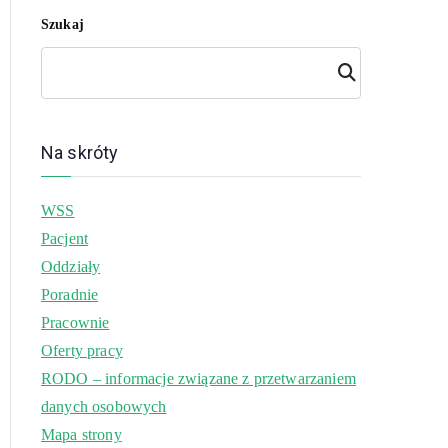
Szukaj
Szuk
aj
Na skróty
WSS
Pacjent
Oddziały
Poradnie
Pracownie
Oferty pracy
RODO – informacje związane z przetwarzaniem
danych osobowych
Mapa strony