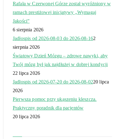
Rafała w Czerwonej Górze został wyróżniony w
ramach prestiżowej inicjatywy „Wymagaj
Jakości”
6 sierpnia 2026
Jadłospis od 2026-08-03 do 2026-08-16
2
sierpnia 2026
Światowy Dzień Mózgu – zdrowe nawyki, aby
Twój mózg był jak najdłużej w dobrej kondycji
22 lipca 2026
Jadłospis od 2026-07-20 do 2026-08-02
20 lipca
2026
Pierwsza pomoc przy ukąszeniu kleszcza.
Praktyczny poradnik dla pacjentów
20 lipca 2026