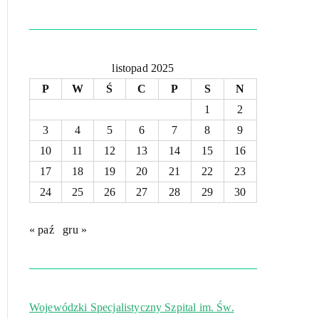
listopad 2025
P
W
Ś
C
P
S
N
1
2
3
4
5
6
7
8
9
10
11
12
13
14
15
16
17
18
19
20
21
22
23
24
25
26
27
28
29
30
« paź
gru »
Wojewódzki Specjalistyczny Szpital im. Św.