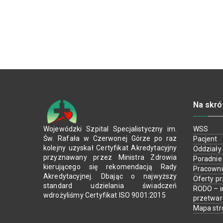
Na skró
Wojewódzki Szpital Specjalistyczny im.
WSS
Św. Rafała w Czerwonej Górze po raz
Pacjent
kolejny uzyskał Certyfikat Akredytacyjny
Oddziały
przyznawany przez Ministra Zdrowia
Poradnie
kierującego się rekomendacją Rady
Pracown
Akredytacyjnej. Dbając o najwyższy
Oferty p
standard udzielania świadczeń
RODO – i
wdrożyliśmy Certyfikat ISO 9001:2015
przetwa
Mapa str