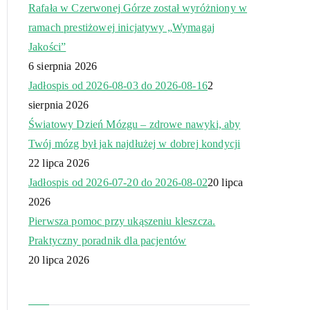
Rafała w Czerwonej Górze został wyróżniony w
ramach prestiżowej inicjatywy „Wymagaj
Jakości”
6 sierpnia 2026
Jadłospis od 2026-08-03 do 2026-08-16
2
sierpnia 2026
Światowy Dzień Mózgu – zdrowe nawyki, aby
Twój mózg był jak najdłużej w dobrej kondycji
22 lipca 2026
Jadłospis od 2026-07-20 do 2026-08-02
20 lipca
2026
Pierwsza pomoc przy ukąszeniu kleszcza.
Praktyczny poradnik dla pacjentów
20 lipca 2026