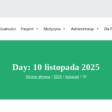
tualności
Pacjent
Medycyna
Administracja
Dla 
 Św. Rafała w Czerwonej Górze
ny im. Św. Rafała w Czerwonej Górze
Day:
10 listopada 2025
Strona główna
2025
listopad
10