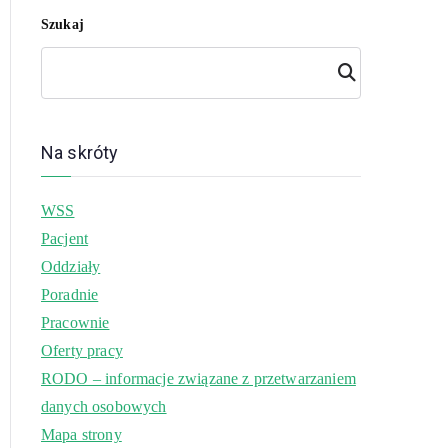
Szukaj
Szuk
aj
Na skróty
WSS
Pacjent
Oddziały
Poradnie
Pracownie
Oferty pracy
RODO – informacje związane z przetwarzaniem
danych osobowych
Mapa strony