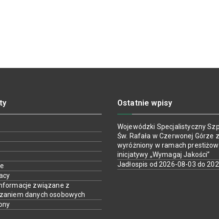
ty
Ostatnie wpisy
Wojewódzki Specjalistyczny Szpi
Św. Rafała w Czerwonej Górze z
wyróżniony w ramach prestiżow
inicjatywy „Wymagaj Jakości”
Jadłospis od 2026-08-03 do 20
ie
racy
nformacje związane z
rzaniem danych osobowych
ony