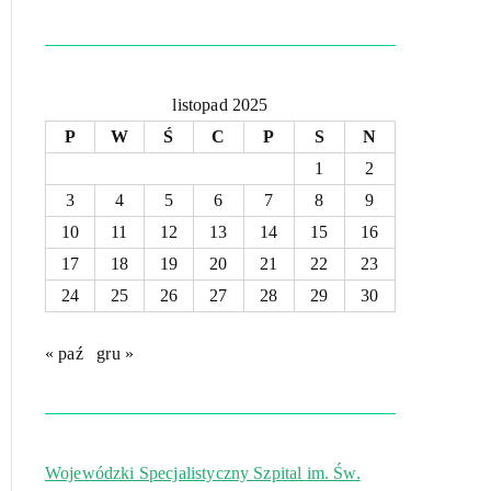
listopad 2025
P
W
Ś
C
P
S
N
1
2
3
4
5
6
7
8
9
10
11
12
13
14
15
16
17
18
19
20
21
22
23
24
25
26
27
28
29
30
« paź
gru »
Wojewódzki Specjalistyczny Szpital im. Św.