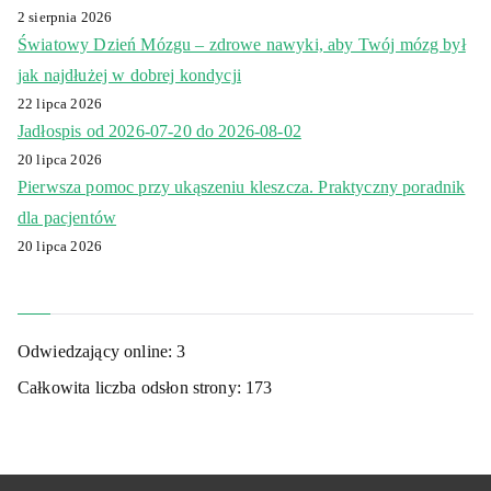
2 sierpnia 2026
Światowy Dzień Mózgu – zdrowe nawyki, aby Twój mózg był
jak najdłużej w dobrej kondycji
22 lipca 2026
Jadłospis od 2026-07-20 do 2026-08-02
20 lipca 2026
Pierwsza pomoc przy ukąszeniu kleszcza. Praktyczny poradnik
dla pacjentów
20 lipca 2026
Odwiedzający online:
3
Całkowita liczba odsłon strony:
173