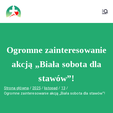
treści
Wojewódzki Szpital Specjalistyczny im. Św.
Wojewódzki Szpital Specjalistyczny im.
Rafała w Czerwonej Górze
Św. Rafała w Czerwonej Górze
Ogromne zainteresowanie
akcją „Biała sobota dla
stawów”!
Strona główna
2025
listopad
13
Ogromne zainteresowanie akcją „Biała sobota dla stawów”!