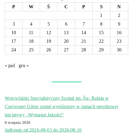
P
W
Ś
C
P
S
N
1
2
3
4
5
6
7
8
9
10
11
12
13
14
15
16
17
18
19
20
21
22
23
24
25
26
27
28
29
30
« paź
gru »
Wojewódzki Specjalistyczny Szpital im. Św. Rafała w
Czerwonej Górze został wyróżniony w ramach prestiżowej
inicjatywy „Wymagaj Jakości”
6 sierpnia 2026
Jadłospis od 2026-08-03 do 2026-08-16