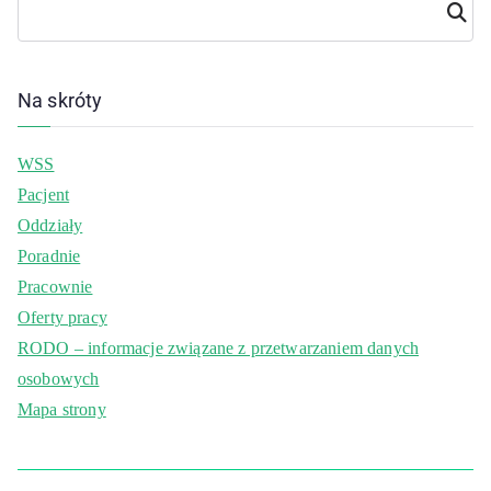
Szuka
j
Na skróty
WSS
Pacjent
Oddziały
Poradnie
Pracownie
Oferty pracy
RODO – informacje związane z przetwarzaniem danych
osobowych
Mapa strony