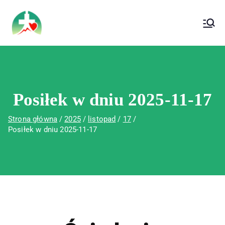
treści
Wojewódzki Szpital Specjalistyczny im. Św.
Wojewódzki Szpital Specjalistyczny im.
Rafała w Czerwonej Górze
Św. Rafała w Czerwonej Górze
Posiłek w dniu 2025-11-17
Strona główna
2025
listopad
17
Posiłek w dniu 2025-11-17