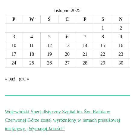
listopad 2025
P
W
Ś
C
P
S
N
1
2
3
4
5
6
7
8
9
10
11
12
13
14
15
16
17
18
19
20
21
22
23
24
25
26
27
28
29
30
« paź
gru »
Wojewódzki Specjalistyczny Szpital im. Św. Rafała w
Czerwonej Górze został wyróżniony w ramach prestiżowej
inicjatywy „Wymagaj Jakości”