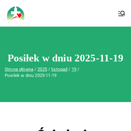
treści
Wojewódzki Szpital Specjalistyczny im. Św.
Wojewódzki Szpital Specjalistyczny im.
Rafała w Czerwonej Górze
Św. Rafała w Czerwonej Górze
Posiłek w dniu 2025-11-19
Strona główna
2025
listopad
19
Posiłek w dniu 2025-11-19