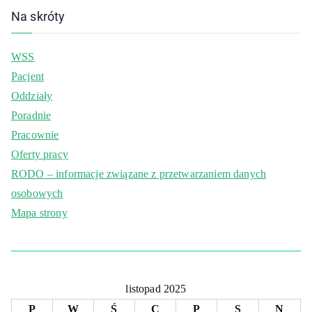
Na skróty
WSS
Pacjent
Oddziały
Poradnie
Pracownie
Oferty pracy
RODO – informacje związane z przetwarzaniem danych
osobowych
Mapa strony
listopad 2025
P
W
Ś
C
P
S
N