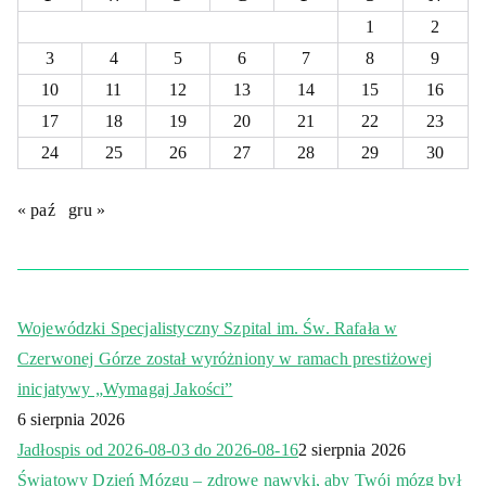
1
2
3
4
5
6
7
8
9
10
11
12
13
14
15
16
17
18
19
20
21
22
23
24
25
26
27
28
29
30
« paź
gru »
Wojewódzki Specjalistyczny Szpital im. Św. Rafała w
Czerwonej Górze został wyróżniony w ramach prestiżowej
inicjatywy „Wymagaj Jakości”
6 sierpnia 2026
Jadłospis od 2026-08-03 do 2026-08-16
2 sierpnia 2026
Światowy Dzień Mózgu – zdrowe nawyki, aby Twój mózg był