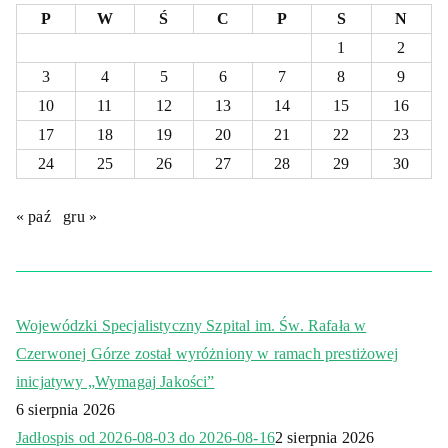
P
W
Ś
C
P
S
N
1
2
3
4
5
6
7
8
9
10
11
12
13
14
15
16
17
18
19
20
21
22
23
24
25
26
27
28
29
30
« paź
gru »
Wojewódzki Specjalistyczny Szpital im. Św. Rafała w
Czerwonej Górze został wyróżniony w ramach prestiżowej
inicjatywy „Wymagaj Jakości”
6 sierpnia 2026
Jadłospis od 2026-08-03 do 2026-08-16
2 sierpnia 2026