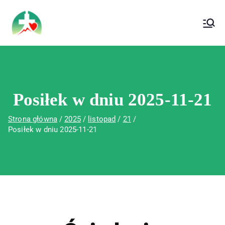
treści
Wojewódzki Szpital Specjalistyczny im. Św.
Wojewódzki Szpital Specjalistyczny im.
Rafała w Czerwonej Górze
Św. Rafała w Czerwonej Górze
Posiłek w dniu 2025-11-21
Strona główna
2025
listopad
21
Posiłek w dniu 2025-11-21