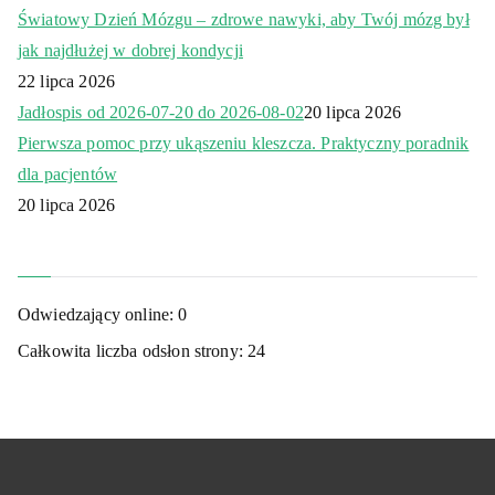
Światowy Dzień Mózgu – zdrowe nawyki, aby Twój mózg był
jak najdłużej w dobrej kondycji
22 lipca 2026
Jadłospis od 2026-07-20 do 2026-08-02
20 lipca 2026
Pierwsza pomoc przy ukąszeniu kleszcza. Praktyczny poradnik
dla pacjentów
20 lipca 2026
Odwiedzający online:
0
Całkowita liczba odsłon strony:
24